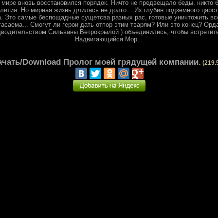
 мире вновь восстановился порядок. Ничто не предвещало беды, никто 
ития. Но мирная жизнь длилась не долго... Из глубин подземного царс
. Это самые беспощадные сущетсва разных рас, готовые уничтожить все
гасаема... Смогут ли герои дать отпор этим тварям? Или это конец? Ор
водительством Сильваны Ветрокрылой ) объединились, чтобы встретить 
Надвигающийся Мор...
ачать/Download Пролог моей грядущей компании.
(219.