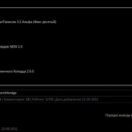
ал'Ганисом 3.2 Альфа (Фикс десятый)
ордов NEW 1.5
нечного Колодца 2.6.5
ormHendge
 схватка 2
6
|
Комментарии
:
18
|
Рейтинг
:
3.7
/
3
| Дата добавления
12-06-2011
Порядок вывода 
 схватка 1
, 12-06-2011