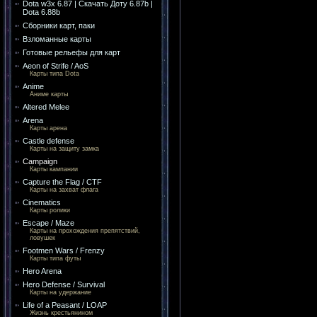
Dota w3x 6.87 | Скачать Доту 6.87b |
Dota 6.88b
Сборники карт, паки
Взломанные карты
Готовые рельефы для карт
Aeon of Strife / AoS
Карты типа Dota
Anime
Аниме карты
Altered Melee
Arena
Карты арена
Castle defense
Карты на защиту замка
Campaign
Карты кампании
Capture the Flag / CTF
Карты на захват флага
Cinematics
Карты ролики
Escape / Maze
Карты на прохождения препятствий,
ловушек
Footmen Wars / Frenzy
Карты типа футы
Hero Arena
Hero Defense / Survival
Карты на удержание
Life of a Peasant / LOAP
Жизнь крестьянином