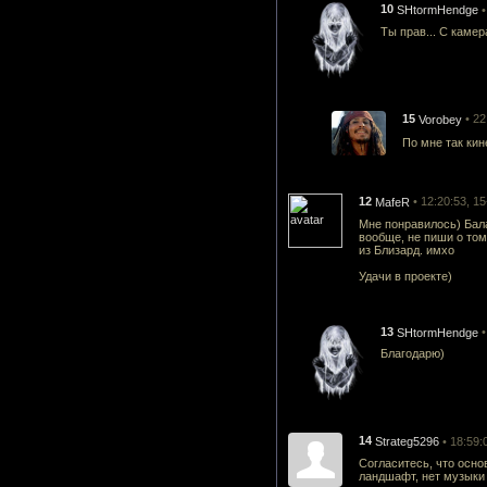
10
•
SHtormHendge
Ты прав... С камер
15
• 2
Vorobey
По мне так кин
12
• 12:20:53, 1
MafeR
Мне понравилось) Бала
вообще, не пиши о том
из Близард. имхо
Удачи в проекте)
13
•
SHtormHendge
Благодарю)
14
• 18:59:
Strateg5296
Согласитесь, что основ
ландшафт, нет музыки 