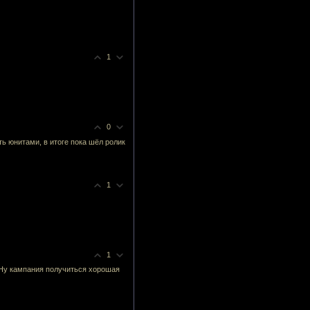
1
0
ь юнитами, в итоге пока шёл ролик
1
1
 Ну кампания получиться хорошая