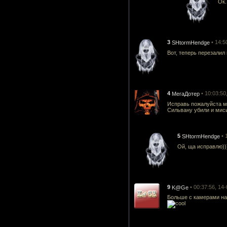
Ок.
3
• 14:5
SHtormHendge
Вот, теперь перезалил 
4
• 10:03:50
МегаДотер
Исправь пожалуйста ме
Сильвану убили и миси
5
• 
SHtormHendge
Ой, ща исправлю))
9
• 00:37:56, 14
K@Ge
Больше с камерами над