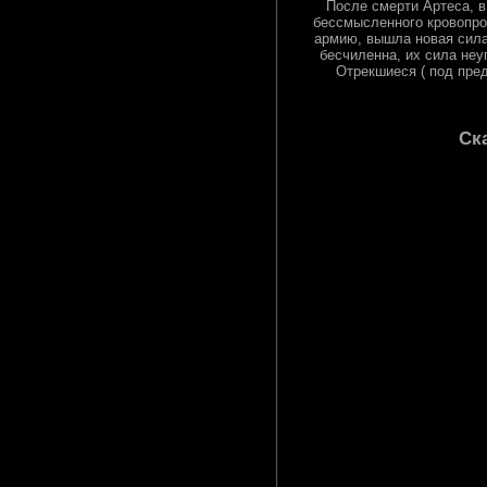
После смерти Артеса, в
бессмысленного кровопрол
армию, вышла новая сила
бесчиленна, их сила неу
Отрекшиеся ( под пред
Ск