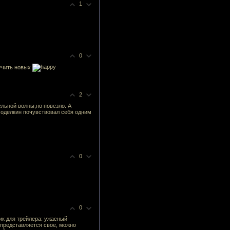
1
0
лучить новых
2
льной волны,но повезло. А
моделкин почувствовал себя одним
0
0
шик для трейлера: ужасный
 представляется свое, можно