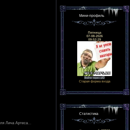
Мини-профиль
Пятница
07-08-2026
09:52:29
Войти через uID
Старая форма входа
Статистика
ля Лича Артеса...