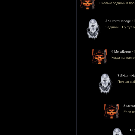
Сколько заданий в про
RadikalRa
2
• 
SHtormHendge
Заданий... Ну тут 
Приключен
6
• 
МегаДотер
Когда полная 
История К
7
SHtormH
Полная вый
Blood and 
8
Мега
Если н
Create Yo
11