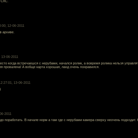
 СпС.
0:00, 12-06-2011
в архиве.
, 13-06-2011
сто когда встречаешся с нерубами, начался ролик, а вовремя ролика нельзя управлят
я провалена! А вобще карта хорошая, ланд очень понравился.
12:27:01, 13-06-2011
)
-06-2011
о поработать. В начале норм а там где с нерубами камера сверху неочень подходит.