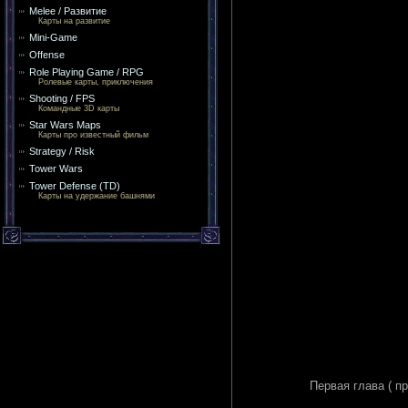
Melee / Развитие
Карты на развитие
Mini-Game
Offense
Role Playing Game / RPG
Ролевые карты, приключения
Shooting / FPS
Командные 3D карты
Star Wars Maps
Карты про известный фильм
Strategy / Risk
Tower Wars
Tower Defense (TD)
Карты на удержание башнями
Первая глава ( п