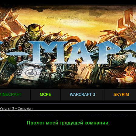
MINECRAFT
MCPE
WARCRAFT 3
SKYRIM
arcraft 3
»
Campaign
Пролог моей грядущей компании.