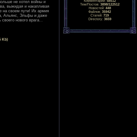
Комментарий:
58512
больше не хотел войны и
Тем/Постов:
3898/122512
тва, выжидая и накапливая
Новостей:
448
 на своем пути! Их армия
Файлов:
35942
да, Альянс, Эльфы и даже
Статей:
719
Directory:
3659
своего нового врага...
5 Kb)