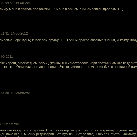
 19:04:59, 14-06-2011
ами у меня и правда проблемки... У меня в общем с кинематикой проблемы...(
2:51:31, 14-06-2012
ематика - ерундень) И все там ерундень... Нужны просто базовые знания, и жажда по
5-09-2011
нс хорош, в последнем бою у Джайны 100 хп оставалось при постоянном касте целите
, что это - Официальное дополнение. Это отталкивает, ощущение будто очередной са
 14:08:36, 23-09-2011
08, 22-12-2011
ная часть карты - это ролик. При том автор говорит сам, что это трейлер. Далеко не 
(ошибка очень многих редакторов, нет музыки - нет ролика), насчет сюжета - каждому