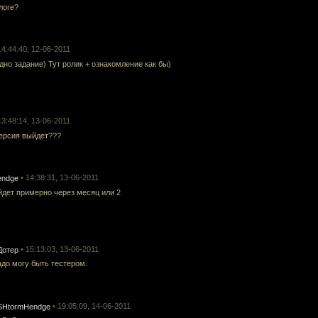
логе?
gnarok
14:44:40, 12-06-2011
одно задание) Тут ролик + ознакомление как бы)
ия Коляна
13:48:14, 13-06-2011
версия выйдет???
лигана
• 14:38:31, 13-06-2011
endge
дет примерно через месяц или 2
Fel(Кровь и Скверна)
• 15:13:03, 13-06-2011
Дотер
адо могу быть тестером.
ure Kingdome v3.1 NewGen 2020
• 19:05:09, 14-06-2011
SHtormHendge