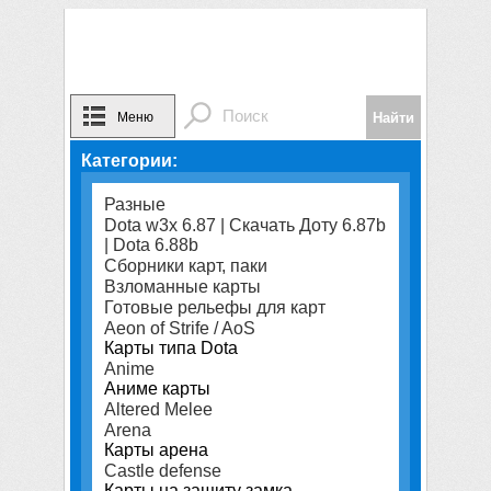
Меню
Категории:
Разные
Dota w3x 6.87 | Скачать Доту 6.87b
| Dota 6.88b
Сборники карт, паки
Взломанные карты
Готовые рельефы для карт
Aeon of Strife / AoS
Карты типа Dota
Anime
Аниме карты
Altered Melee
Arena
Карты арена
Castle defense
Карты на защиту замка