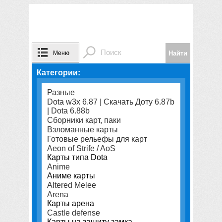
Меню
Категории:
Разные
Dota w3x 6.87 | Скачать Доту 6.87b
| Dota 6.88b
Сборники карт, паки
Взломанные карты
Готовые рельефы для карт
Aeon of Strife / AoS
Карты типа Dota
Anime
Аниме карты
Altered Melee
Arena
Карты арена
Castle defense
Карты на защиту замка