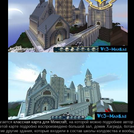
агается
классная карта для Minecraft
, на которой можно подробнее авто
 этой карте подробно воспроизведено большой зал, домик Хагрида, ботан
гие другие здания, которые входили в состав школы колдовства и вообщ