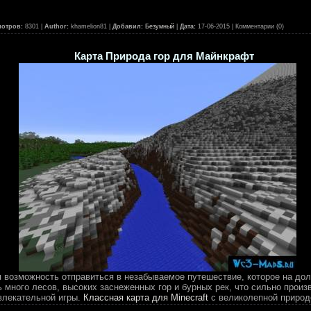
отров:
8301 |
Author:
khamelion81 |
Добавил:
Безумный
|
Дата:
17-06-2015
| Комментарии (0)
Карта Природа гор для Майнкрафт
я возможность отправиться в незабываемое путешествие, которое на дол
ь много лесов, высоких заснеженных гор и бурных рек, что сильно прои
влекательной игры.
Классная карта для Minecraft
с великолепной природ