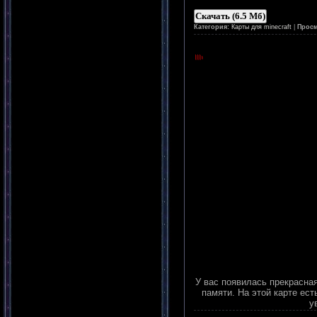
Скачать (6.5 Мб)
Категория:
Карты для minecraft
|
Просм
У вас появилась прекрасна
памяти. На этой карте ест
у