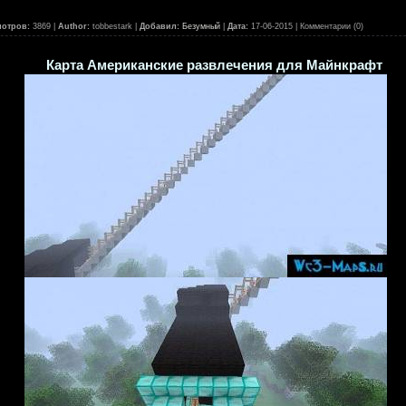
отров:
3869 |
Author:
tobbestark |
Добавил:
Безумный
|
Дата:
17-06-2015
| Комментарии (0)
Карта Американские развлечения для Майнкрафт