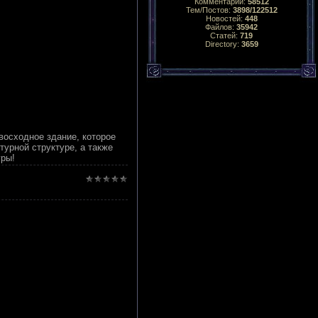
Комментарий:
58512
Тем/Постов:
3898/122512
Новостей:
448
Файлов:
35942
Статей:
719
Directory:
3659
восходное здание, которое
турной структуре, а также
гры!