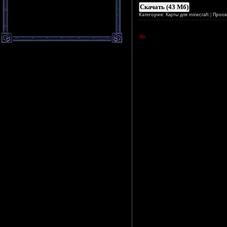
Скачать (43 Мб)
Категория:
Карты для minecraft
|
Просм