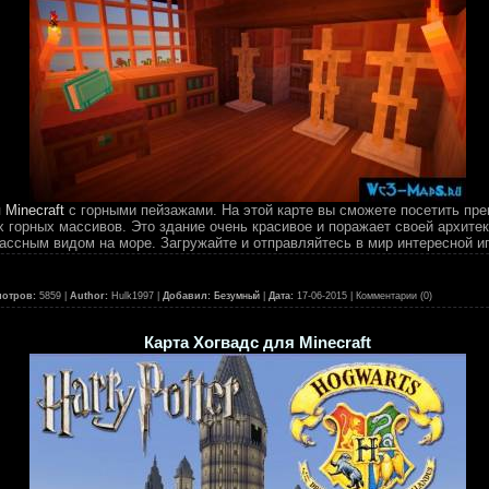
 Minecraft
с горными пейзажами. На этой карте вы сможете посетить пре
 горных массивов. Это здание очень красивое и поражает своей архитек
ассным видом на море. Загружайте и отправляйтесь в мир интересной и
отров:
5859 |
Author:
Hulk1997 |
Добавил:
Безумный
|
Дата:
17-06-2015
| Комментарии (0)
Карта Хогвадс для Minecraft