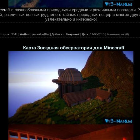
craft
с разнообразными природными средами и различными породами. З
, различных ценных руд, много тайных природных пещер и многое друго
увлекательно и интересно!
отров:
3044 |
Author:
jannekloeffler |
Добавил:
Безумный
|
Дата:
17-06-2015
| Комментарии (0)
Карта Звездная обсерватория для Minecraft