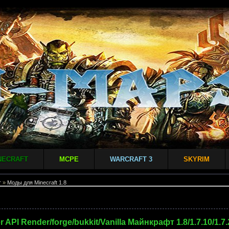
NECRAFT
MCPE
WARCRAFT 3
SKYRIM
т
»
Моды для Minecraft 1.8
 API Render/forge/bukkit/Vanilla Майнкрафт 1.8/1.7.10/1.7.2