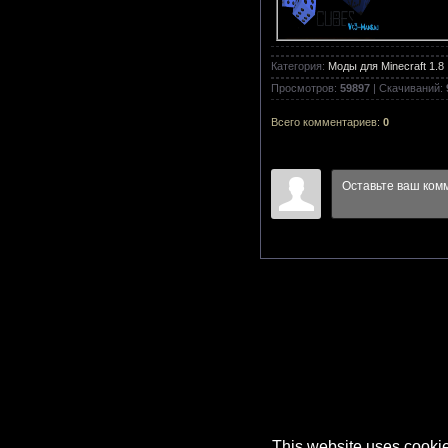
Категория
:
Моды для Minecraft 1.8
Полноценн
Просмотров
:
59897
|
Скачиваний
:
Всего комментариев
:
0
Мод на ко
Iron Ches
Мод на Ми
Waila мод 
This website uses cookie