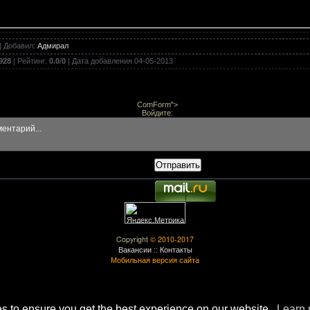
|
Добавил
:
Адмирал
ая карта 1.7.10 - 1.8.9
928
|
Рейтинг
:
0.0
/
0
| Дата добавления
04-05-2013
ComForm">
мпьютер в Minecraft 1.8.9/1.8/1.7.10/1.7.2/1.6.4
Войдите:
Отправить
ts - Прозрачные сундуки мод 1.8.9/1.8/1.7.10/1.7.2/1.6.4
ньонов - Minions для Minecraft 1.8.8/1.8/1.7.10/1.7.2
Copyright
© 2010-2017
Вакансии
::
Контакты
Мобильная версия сайта
для Minecraft 1.8.8/1.8/1.7.10/1.7.2/1.6.4/1.5.2
s to ensure you get the best experience on our website.
Learn