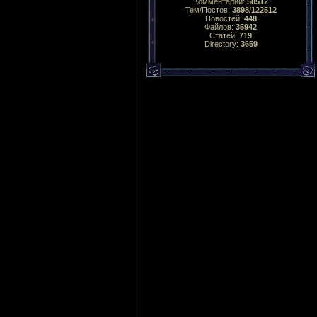
Комментарий:
58512
Тем/Постов:
3898/122512
Новостей:
448
Файлов:
35942
Статей:
719
Directory:
3659