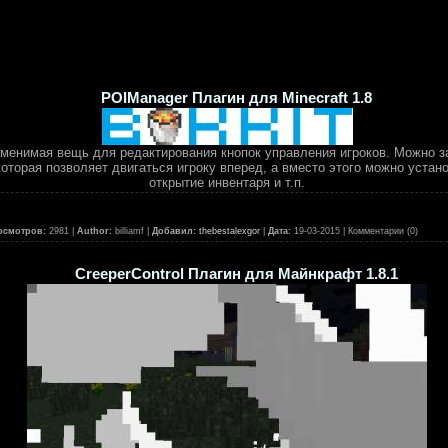
POIManager Плагин для Minecraft 1.8
аменимая вещь для редактирования кнопок управления игроков. Можно з
которая позволяет двигаться игроку вперед, а вместо этого можно устан
открытие инвентаря и т.п.
осмотров:
2981 |
Author:
billiamf |
Добавил:
thebestalexgor
|
Дата:
19-03-2015
| Комментарии (0)
CreeperControl Плагин для Майнкрафт 1.8.1