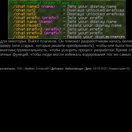
 для некоторых Bukkit плагинов. Он поможет разработчикам начать более
ерверу (или старых, которые решили преобразовать), чтобы они были бо
многоинструментальность, чтобы ускорить процесс разработки. Кроме это
личных функций, чтобы люди могли избежать кодирования тех же самых 
росмотров:
5161 |
Author:
Eniripsa96 |
Добавил:
thebestalexgor
|
Дата:
19-03-2015
| Комментарии (0)