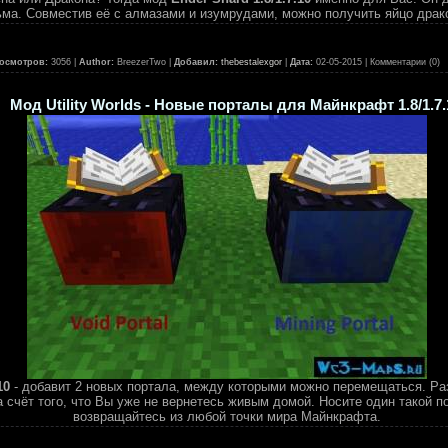
тьма. Совместив её с алмазами и изумрудами, можно получить яйцо драк
осмотров:
3056 |
Author:
BreezerTwo |
Добавил:
thebestalexgor
|
Дата:
02-05-2015
| Комментарии (0)
Мод Utility Worlds - Новые порталы для Майнкрафт 1.8/1.7.
10
- добавит 2 новых портала, между которыми можно перемещаться. Раз
 счёт того, что Вы уже не вернетесь живым домой. Носите один такой п
возвращайтесь из любой точки мира Майнкрафта.