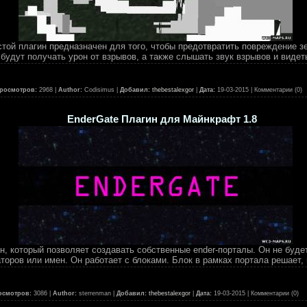
остой плагин предназначен для того, чтобы предотвратить повреждение зе
будут получать урон от взрывов, а также слышать звук взрывов и видет
росмотров:
2968 |
Author:
Codisimus |
Добавил:
thebestalexgor
|
Дата:
19-03-2015
| Комментарии (0)
EnderGate Плагин для Майнкрафт 1.8
ин, который позволяет создавать собственные ender-порталы. Он не буде
оров или имен. Он работает с блоками. Блок в рамках портала решает, г
осмотров:
3086 |
Author:
sterrenman |
Добавил:
thebestalexgor
|
Дата:
19-03-2015
| Комментарии (0)