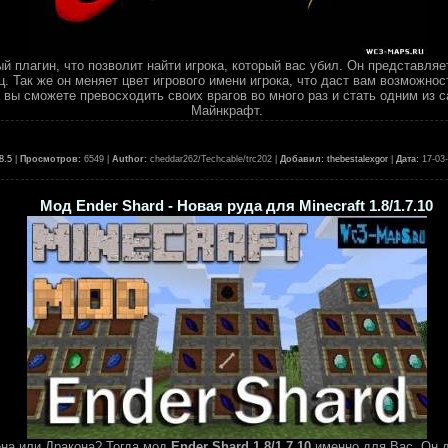
й плагин, что позволит найти игрока, который вас убил. Он представляе
ц. Так же он меняет цвет игрового имени игрока, что даст вам возможнос
 вы сможете превосходить своих врагов во много раз и стать одним из 
Майнкрафт.
8.5
|
Просмотров:
6549 |
Author:
cheddar262/Techcable/trc202 |
Добавил:
thebestalexgor
|
Дата:
17-03
Мод Ender Shard - Новая руда для Minecraft 1.8/1.7.10
на или Дракона? Тогда мод
Ender Shard 1.8/1.7.10
именно для Вас. Он д