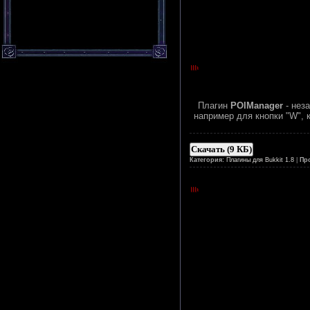
Плагин
POIManager
- нез
например для кнопки "W", 
Скачать (9 КБ)
Категория:
Плагины для Bukkit 1.8
|
Пр