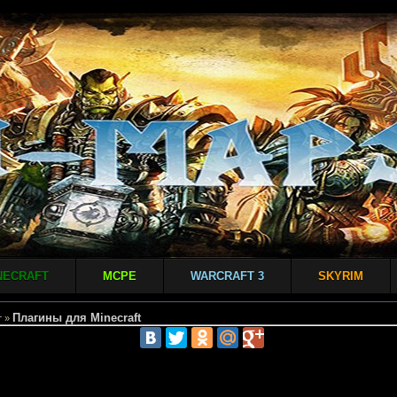
NECRAFT
MCPE
WARCRAFT 3
SKYRIM
Плагины для Minecraft
т
»