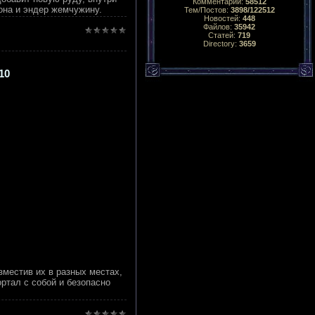
Комментарий:
58512
она и эндер жемчужину.
Тем/Постов:
3898/122512
Новостей:
448
Файлов:
35942
Статей:
719
Directory:
3659
10
местив их в разных местах,
ортал с собой и безопасно