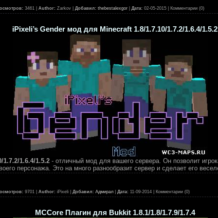
осмотров:
3461 |
Author:
Zarkov |
Добавил:
thebestalexgor
|
Дата:
02-05-2015
| Комментарии (0)
iPixeli’s Gender мод для Minecraft 1.8/1.7.10/1.7.2/1.6.4/1.5.2
/1.7.2/1.6.4/1.5.2
- отличный мод для вашего сервера. Он позволит игрок
воего персонажа. Это на много разнообразит сервер и сделает его весел
осмотров:
9701 |
Author:
iPixeli |
Добавил:
Адмирал
|
Дата:
11-09-2014
| Комментарии (0)
MCCore Плагин для Bukkit 1.8.1/1.8/1.7.9/1.7.4