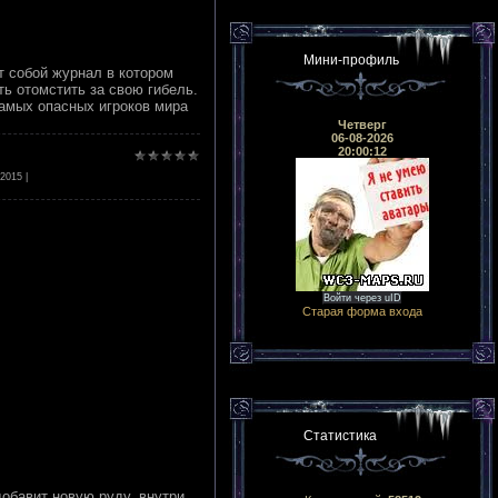
Мини-профиль
т собой журнал в котором
ть отомстить за свою гибель.
самых опасных игроков мира
Четверг
06-08-2026
20:00:12
-2015
|
Войти через uID
Старая форма входа
Статистика
обавит новую руду, внутри