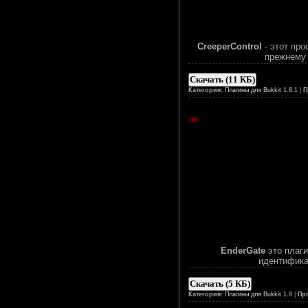
CreeperControl
- этот пр
прежнему 
Скачать (11 КБ)
Категория:
Плагины для Bukkit 1.8.1
|
П
EnderGate
это плаг
идентификат
Скачать (5 КБ)
Категория:
Плагины для Bukkit 1.8
|
Пр