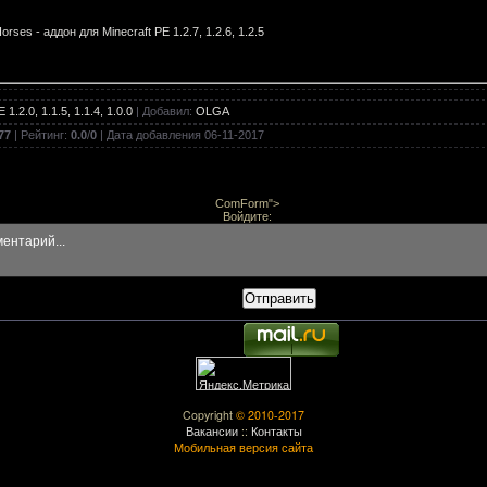
orses - аддон для Minecraft PE 1.2.7, 1.2.6, 1.2.5
1.2.0, 1.1.5, 1.1.4, 1.0.0
|
Добавил
:
OLGA
- аддон для Minecraft PE 1.2.7, 1.2.6, 1.2.5
77
|
Рейтинг
:
0.0
/
0
| Дата добавления
06-11-2017
ComForm">
herPlus - аддон для Minecraft PE 1.2.5, 1.2.3, 1.2.2, 1.1.5
Войдите:
Отправить
celot - аддон для Minecraft PE 1.2.5, 1.2.3, 1.2.2, 1.1.5
per - аддон для Minecraft PE 1.2.5, 1.2.3, 1.2.2, 1.1.5
Copyright
© 2010-2017
Вакансии
::
Контакты
Мобильная версия сайта