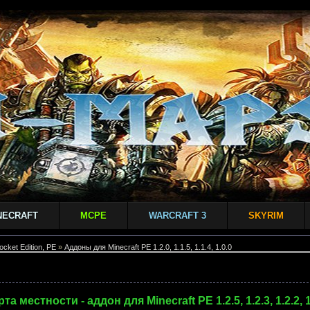
NECRAFT
MCPE
WARCRAFT 3
SKYRIM
ocket Edition, PE
»
Аддоны для Minecraft PE 1.2.0, 1.1.5, 1.1.4, 1.0.0
рта местности - аддон для Minecraft PE 1.2.5, 1.2.3, 1.2.2, 1