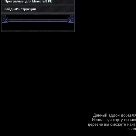
Программы для Minecraft PE
Гайды/Инструкции
Данный аддон добавляе
Используя карту вы мо
деревне вы сможете найт
выжи