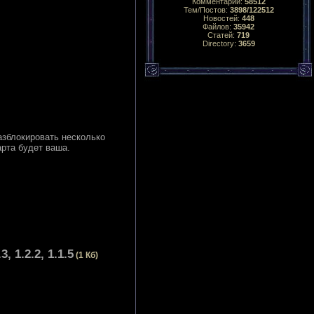
Комментарий:
58512
Тем/Постов:
3898/122512
Новостей:
448
Файлов:
35942
Статей:
719
Directory:
3659
азблокировать несколько
арта будет ваша.
 1.2.2, 1.1.5
(1 Кб)