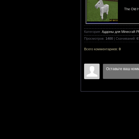
The Old H
Категория
:
Аддоны для Minecraft PE 
Дельфины 
Просмотров
:
1400
|
Скачиваний
:
6
Всего комментариев
:
0
Cartograp
Armored O
Alien Cree