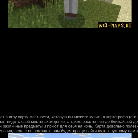
т в игру карту местности, которую вы можете купить в картографа (его 
жет видеть своё местонахождение, а также расстояние до ближайшей де
и различные предметы и приют для себя на ночь. Карта довольно полезн
вания, ведь с ее помощью вам будет проще найти путь к нужному вам 