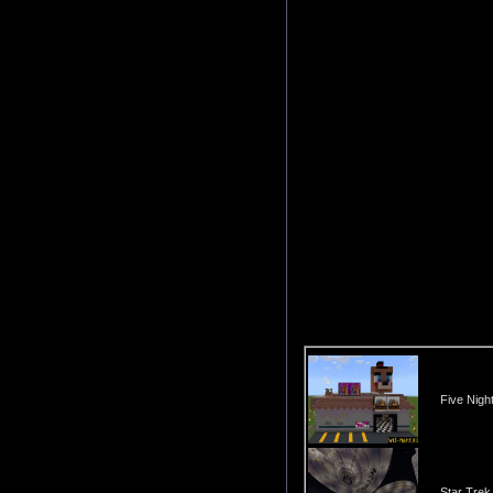
Five Night
Star Trek 