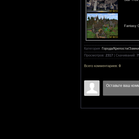
Fantasy Cr
Категория
:
Города/Крепости/Замки
Castle Adv
Просмотров
:
2317
|
Скачиваний
:
7
Всего комментариев
:
0
Good Surv
Ultimate S
10 Simple