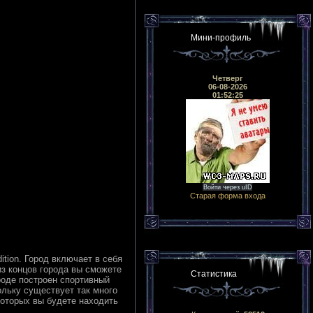
Мини-профиль
Четверг
06-08-2026
01:52:25
Войти через uID
Старая форма входа
ition. Город включает в себя
з концов города вы сможете
Статистика
роде построен спортивный
льку существует так много
которых вы будете находить