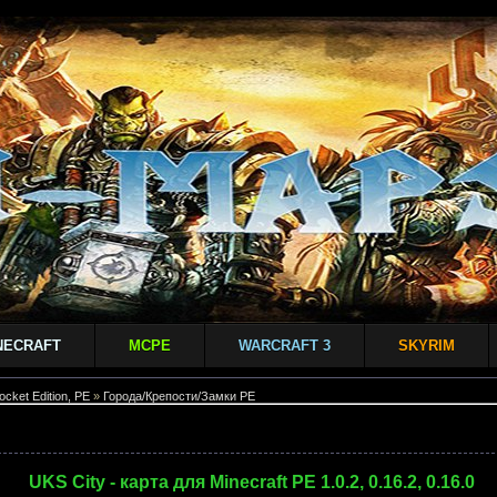
NECRAFT
MCPE
WARCRAFT 3
SKYRIM
ocket Edition, PE
»
Города/Крепости/Замки PE
UKS City - карта для Minecraft PE 1.0.2, 0.16.2, 0.16.0