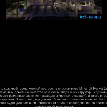
нь красивый город, который построен в плоском мире Minecraft Pocket Ed
ременных домов и множество различных видов иных структур. В одном и
вают различные растения и разводят животных (лошадей), а также в го
тадионом. Помимо вас, город имеет большое количество жителей. Поско
место будет для вам очень интересным в плане исследования, во время 
новые и необычные места.