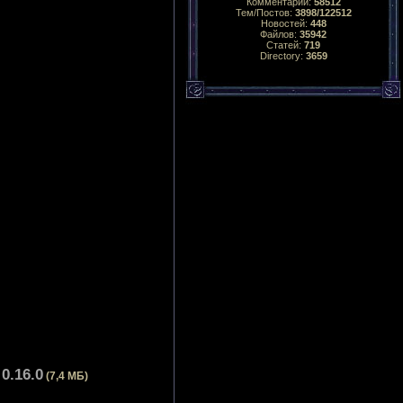
Комментарий:
58512
Тем/Постов:
3898/122512
Новостей:
448
Файлов:
35942
Статей:
719
Directory:
3659
0.16.0
(7,4 МБ)