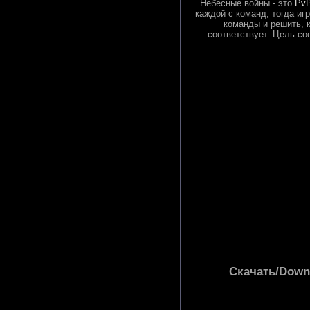
Небесные войны - это
PvP
каждой с команд, тогда иг
команды и решить, к
соответствует. Цель со
Скачать/Downl