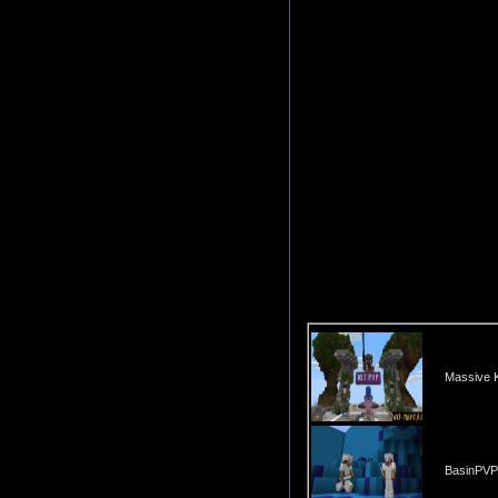
Massive Ki
BasinPVP 