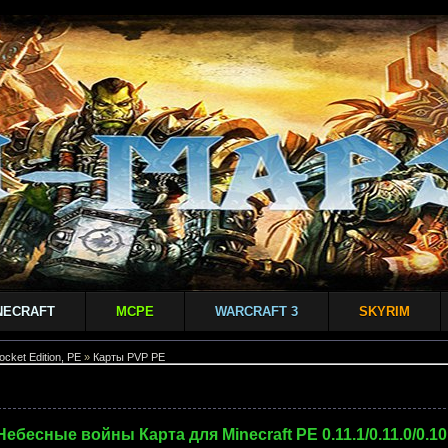
NECRAFT
MCPE
WARCRAFT 3
SKYRIM
ocket Edition, PE
»
Карты PVP PE
Небесные войны Карта для Minecraft PE 0.11.1/0.11.0/0.10