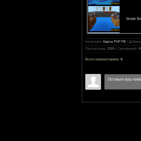
Simple Bat
Категория
:
Карты PVP PE
|
Добави
Mini Egg W
Просмотров
:
2305
|
Скачиваний
:
6
Всего комментариев
:
0
ShulkerWa
Ultimate S
NukeTown 