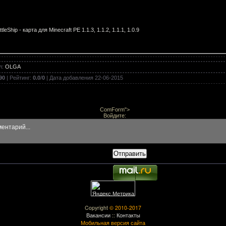
tleShip - карта для Minecraft PE 1.1.3, 1.1.2, 1.1.1, 1.0.9
л
:
OLGA
ars - карта для Minecraft PE 1.1.3, 1.1.2, 1.1.1, 1.0.9
90
|
Рейтинг
:
0.0
/
0
| Дата добавления
22-06-2015
ComForm">
rs - карта для Minecraft PE 1.1.0, 1.0.9, 1.0.8, 1.0.0
Войдите:
Отправить
layer - карта для Minecraft PE 1.0.5, 1.0.4, 1.0.3, 1.0.0
- карта для Minecraft PE 1.0.5, 1.0.4, 1.0.3, 1.0.0
Copyright
© 2010-2017
Вакансии
::
Контакты
Мобильная версия сайта