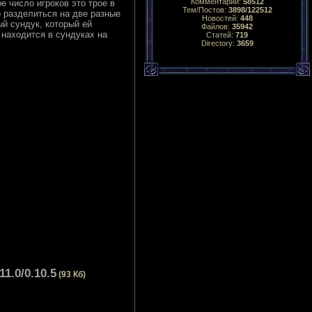
Комментарий:
58512
е число игроков это трое в
Тем/Постов:
3898/122512
о разделиться на две разные
Новостей:
448
й сундук, который ей
Файлов:
35942
 находится в сундуках на
Статей:
719
Directory:
3659
1.0/0.10.5
(93 Кб)