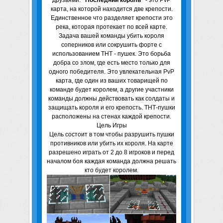
друзьями.
"Последний король"
- это PvP
карта, на которой находится две крепости.
Единственное что разделяет крепости это
река, которая протекает по всей карте.
Задача вашей команды убить короля
соперников или сокрушить форте с
использованием ТНТ - пушек. Это борьба
добра со злом, где есть место только для
одного победителя. Это увлекательная PvP
карта, где один из ваших товарищей по
команде будет королем, а другие участники
команды должны действовать как солдаты и
защищать короля и его крепость. ТНТ-пушки
расположены на стенах каждой крепости.
Цель Игры
Цель состоит в том чтобы разрушить пушки
противников или убить их короля. На карте
разрешено играть от 2 до 8 игроков и перед
началом боя каждая команда должна решать
кто будет королем.