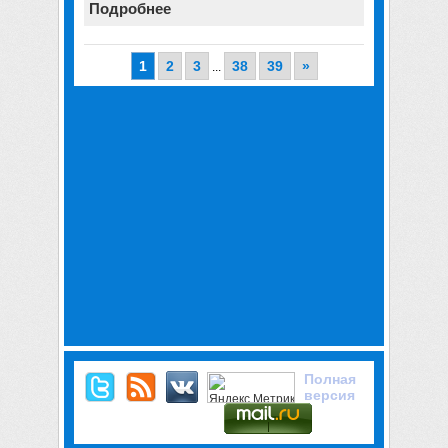
Подробнее
1
2
3
38
39
»
...
Полная
версия