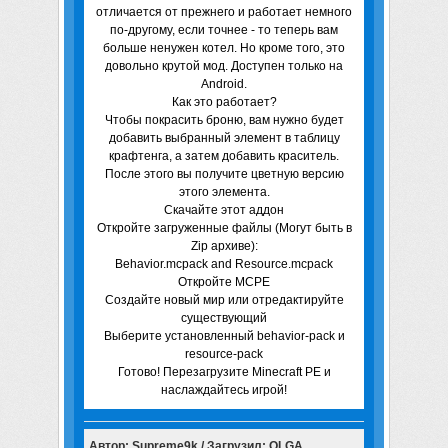
отличается от прежнего и работает немного
по-другому, если точнее - то теперь вам
больше ненужен котел. Но кроме того, это
довольно крутой мод. Доступен только на
Android.
Как это работает?
Чтобы покрасить броню, вам нужно будет
добавить выбранный элемент в таблицу
крафтенга, а затем добавить краситель.
После этого вы получите цветную версию
этого элемента.
Скачайте этот аддон
Откройте загруженные файлы (Могут быть в
Zip архиве):
Behavior.mcpack and Resource.mcpack
Откройте MCPE
Создайте новый мир или отредактируйте
существующий
Выберите установленный behavior-pack и
resource-pack
Готово! Перезагрузите Minecraft PE и
наслаждайтесь игрой!
Автор: Supreme9k / Загрузил: OLGA