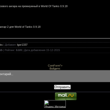
зового ангара на премиумный в World Of Tanks 0.9.18
гар-2 для World of Tanks 0.9.18
nks
|
Добавил
:
Igor1337
овое поле" для World of Tanks 0.9.18
55
|
Рейтинг
:
0.0
/
0
| Дата добавления
15-12-2015
ComForm">
лощади для World of Tanks 0.9.18
Войдите:
Отправить
Зимний ангар для World of Tanks 0.9.18
гар для World of Tanks 0.9.18