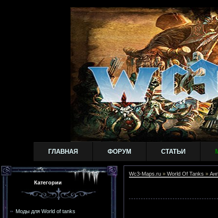
ГЛАВНАЯ
ФОРУМ
СТАТЬИ
Wc3-Maps.ru
»
World Of Tanks
»
Анг
Категории
Моды для World of tanks