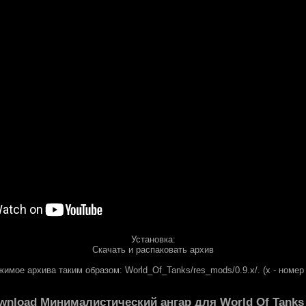
Установка:
Скачать и распаковать архив
имое архива таким образом: World_Of_Tanks/res_mods/0.9.x/. (x - номер 
wnload Минималистический aнгар для World Of Tanks 