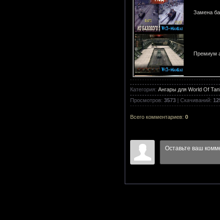
Замена ба
Премиум ан
Категория
:
Ангары для World Of Ta
Ангар "Мак
Просмотров
:
3573
|
Скачиваний
:
12
Всего комментариев
:
0
Ангар на п
Осенний ан