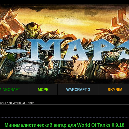
MINECRAFT
MCPE
WARCRAFT 3
SKYRIM
ары для World Of Tanks
Минималистический aнгар для World Of Tanks 0.9.18