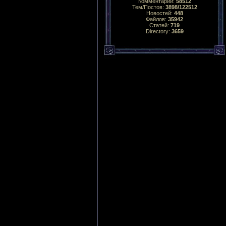
Комментарий:
58512
Тем/Постов:
3898/122512
Новостей:
448
Файлов:
35942
Статей:
719
Directory:
3659