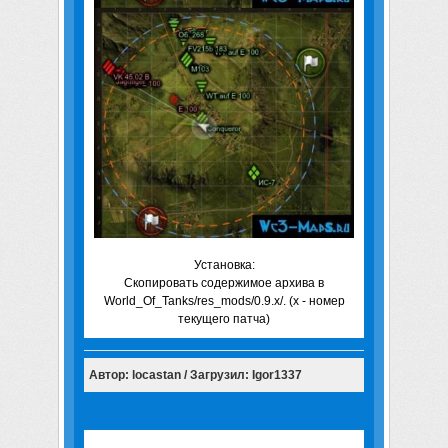
Установка:
Скопировать содержимое архива в
World_Of_Tanks/res_mods/0.9.x/. (x - номер
текущего патча)
Автор: locastan / Загрузил: Igor1337