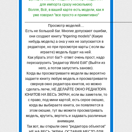
для импорта сразу нескольких)
Волля, Всё, в вашей карте есть модели, как я
уже говорил "все просто и примитивно"
____________________________________________________
Просмотр моделей....
Есть не большой баг. Многие допускают ошибки,
они создают юниту "trigering models" (Какую
нибудь модель) а она у них не запускается в
редакторе, но при просмотре карты ( если вы
играете) модель будет на ней.
Как убрать этот баг?- ответ очень прост, надо
перезагрузить "редактор World Edit" (Выйти из
него, а потом запустить заново).
Когда вы просматриваете модели вы вероятно
задаете юниту любую модель и просматриваете
свернув окно редактора юнитов, но можно
сделать легче, НЕ ДЕЛАЙТЕ ОКНО РЕДАКТОРА
ЮНИТОВ НА ВЕСЬ ЭКРАН, если вы заметели, то
с право, под мини картой, есть серое окошко,
когда вы выбираете юнита, он появляется в
этом окошке, тут вы можите просматривать
модель, крутить, вертеть и задавать различные
анимации.
Так вот, вы открыли окно "редактора объектов"
НЕ НА ВЕСЬ ЭКРАН, ОСТАВИВ МЕСТО ДЛЯ