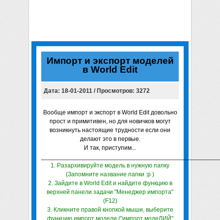
Импорт и экспорт моделей
в World Edit
Дата: 18-01-2011 / Просмотров: 3272
Вообще импорт и экспорт в World Edit довольно
прост и примитивен, но для новичков могут
возникнуть настоящие трудности если они
делают это в первые.
И так, приступим...
____________________________________________________
1. Разархивируйте модель в нужную папку
(Запомните название папки :р )
2. Зайдите в World Edit и найдите функцию в
верхней панели задачи "Менеджер импорта"
(F12)
3. Кликните правой кнопкой мыши, выберите
функцию импорт модели ("импорт модеЛИЙ"