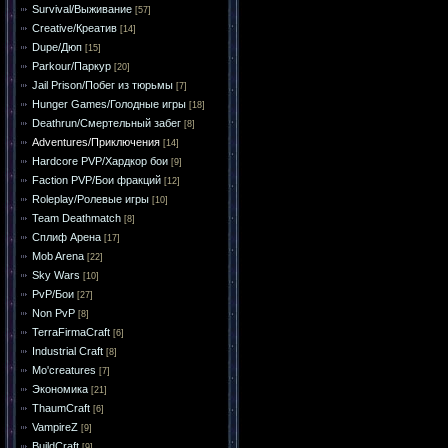
Survival/Выживание
[57]
Creative/Креатив
[14]
Dupe/Дюп
[15]
Parkour/Паркур
[20]
Jail Prison/Побег из тюрьмы
[7]
Hunger Games/Голодные игры
[18]
Deathrun/Смертельный забег
[8]
Adventures/Приключения
[14]
Hardcore PVP/Хардкор бои
[9]
Faction PVP/Бои фракций
[12]
Roleplay/Ролевые игры
[10]
Team Deathmatch
[8]
Сплиф Арена
[17]
Mob Arena
[22]
Sky Wars
[10]
PvP/Бои
[27]
Non PvP
[8]
TerraFirmaCraft
[6]
Industrial Craft
[8]
Mo'creatures
[7]
Экономика
[21]
ThaumCraft
[6]
VampireZ
[9]
BuildCraft
[9]