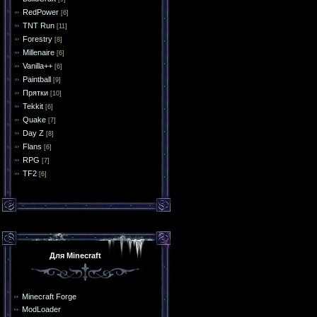
RedPower
[6]
TNT Run
[11]
Forestry
[8]
Millenaire
[6]
Vanilla++
[6]
Paintball
[9]
Прятки
[10]
Tekkit
[6]
Quake
[7]
Day Z
[8]
Flans
[6]
RPG
[7]
TF2
[6]
Для Minecraft
Minecraft Forge
ModLoader