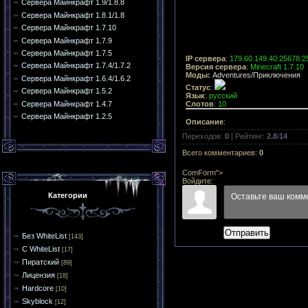
Сервера Майнкрафт 1.9/1.8.8
Сервера Майнкрафт 1.8.1/1.8
Сервера Майнкрафт 1.7.10
Сервера Майнкрафт 1.7.9
Сервера Майнкрафт 1.7.5
IP сервера
:
179.60.149.40:25678:2
Сервера Майнкрафт 1.7.4/1.7.2
Версия сервера
:
Minecraft 1.7.10
Моды:
Adventures/Приключения
Сервера Майнкрафт 1.6.4/1.6.2
Статус
:
Сервера Майнкрафт 1.5.2
Язык
:
русский
Сервера Майнкрафт 1.4.7
Слотов
:
10
Сервера Майнкрафт 1.2.5
Описание
:
Переходов
:
0
|
Рейтинг
:
2.8
/
14
Всего комментариев
:
0
ComForm">
Войдите:
Категории
Отправить
Без WhiteList
[143]
С WhiteList
[17]
Пиратский
[89]
Лицензия
[18]
Hardcore
[10]
Skyblock
[12]