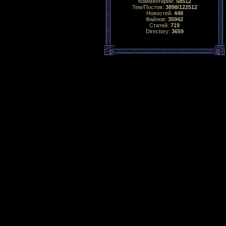
Комментарий:
58512
Тем/Постов:
3898/122512
Новостей:
448
Файлов:
35942
Статей:
719
Directory:
3659