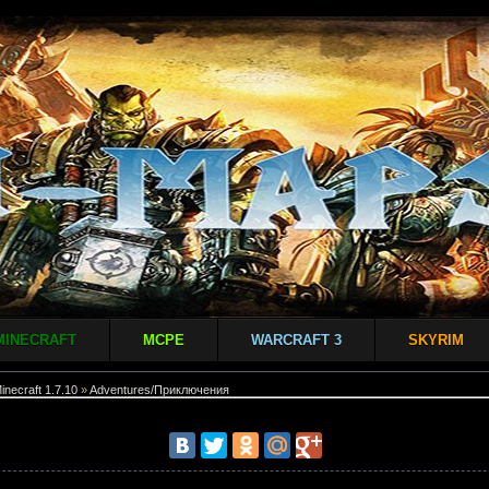
MINECRAFT
MCPE
WARCRAFT 3
SKYRIM
inecraft 1.7.10
»
Adventures/Приключения