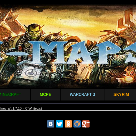
MINECRAFT
MCPE
WARCRAFT 3
SKYRIM
inecraft 1.7.10
»
С WhiteList