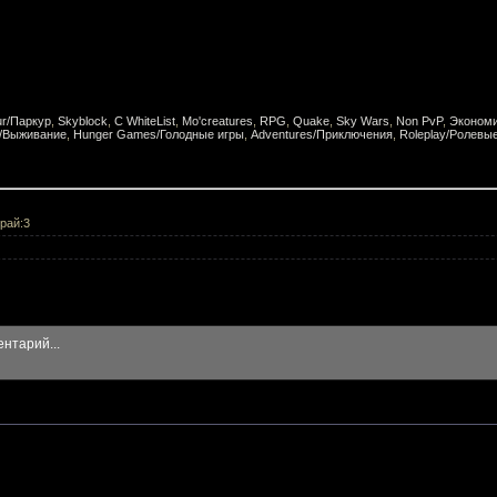
ur/Паркур
,
Skyblock
,
С WhiteList
,
Mo'creatures
,
RPG
,
Quake
,
Sky Wars
,
Non PvP
,
Эконом
l/Выживание
,
Hunger Games/Голодные игры
,
Adventures/Приключения
,
Roleplay/Ролевы
рай:3