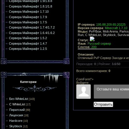
Сервера Майнкрафт 1.9/1.8.8
Сервера Майнкрафт 1.8.1/1.8
Сервера Майнкрафт 1.7.10
Сервера Майнкрафт 1.7.9
Сервера Майнкрафт 1.7.5
IP сервера
:
195.88.209.65:20225
Сервера Майнкрафт 1.7.4/1.7.2
Версия сервера
:
Minecraft 1.7.10
Моды:
PvP/Бои
,
Mob Arena
,
Parko
Сервера Майнкрафт 1.6.4/1.6.2
Run
,
С WhiteList
,
Skyblock
,
Surviva
Сервера Майнкрафт 1.5.2
Статус
:
Сервера Майнкрафт 1.4.7
Язык
:
Русский сервер
Слотов
:
200
Сервера Майнкрафт 1.2.5
Описание
:
Отличный PvP Сервер Заходи и иг
Переходов
:
0
|
Рейтинг
:
3.6
/
50
Всего комментариев
:
0
ComForm">
Категории
Войдите:
Без WhiteList
[143]
Отправить
С WhiteList
[17]
Пиратский
[89]
Лицензия
[18]
Hardcore
[10]
Skyblock
[12]