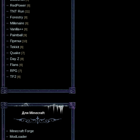
RedPower
[6]
TNT Run
[11]
Forestry
[8]
Millenaire
[6]
Vanilla++
[6]
Paintball
[9]
Прятки
[10]
Tekkit
[6]
Quake
[7]
Day Z
[8]
Flans
[6]
RPG
[7]
TF2
[6]
Для Minecraft
Minecraft Forge
ModLoader