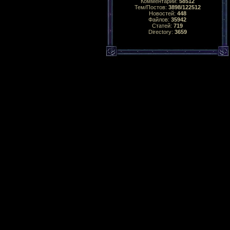
Комментарий:
58512
Тем/Постов:
3898/122512
Новостей:
448
Файлов:
35942
Статей:
719
Directory:
3659