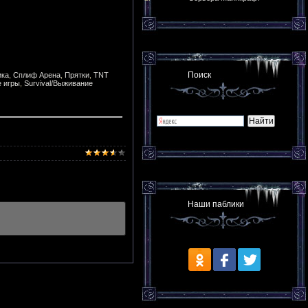
Поиск
ика
,
Сплиф Арена
,
Прятки
,
TNT
е игры
,
Survival/Выживание
Наши паблики