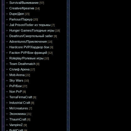
Survival/Выживание
[57]
Creative/Креатив
[14]
Dupe/Дюп
[15]
Parkour/Паркур
[20]
Jail Prison/Побег из тюрьмы
[7]
Hunger Games/Голодные игры
[18]
Deathrun/Смертельный забег
[8]
Adventures/Приключения
[14]
Hardcore PVP/Хардкор бои
[9]
Faction PVP/Бои фракций
[12]
Roleplay/Ролевые игры
[10]
Team Deathmatch
[8]
Сплиф Арена
[17]
Mob Arena
[22]
Sky Wars
[10]
PvP/Бои
[27]
Non PvP
[8]
TerraFirmaCraft
[6]
Industrial Craft
[8]
Mo'creatures
[7]
Экономика
[21]
ThaumCraft
[6]
VampireZ
[9]
BuildCraft
[9]