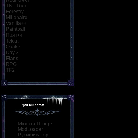
TNT Run
[11]
Forestry
[8]
Millenaire
[6]
Vanilla++
[6]
Paintball
[9]
Прятки
[10]
Tekkit
[6]
Quake
[7]
Day Z
[8]
Flans
[6]
RPG
[7]
TF2
[6]
Для Minecraft
Minecraft Forge
ModLoader
Русификатор