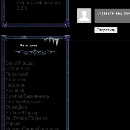
Сервера Майнкрафт
Войдите:
1.2.5
Отправить
Категории
Без WhiteList
[143]
С WhiteList
[17]
Пиратский
[89]
Лицензия
[18]
Hardcore
[10]
Skyblock
[12]
Survival/Выживание
[57]
Creative/Креатив
[14]
Dupe/Дюп
[15]
Parkour/Паркур
[20]
Jail Prison/Побег из
тюрьмы
[7]
Hunger Games/Голодные