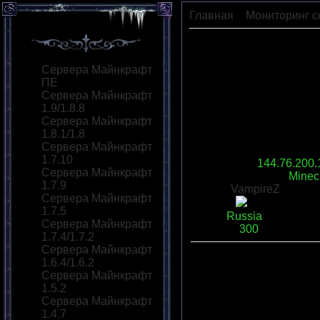
Главная
»
Мониторинг с
Minelex
Сервера Майнкрафт
ПЕ
Сервера Майнкрафт
1.9/1.8.8
Сервера Майнкрафт
1.8.1/1.8
Сервера Майнкрафт
1.7.10
IP сервера
:
144.76.200.
Сервера Майнкрафт
Версия сервера
:
Minecr
1.7.9
Моды:
VampireZ
Сервера Майнкрафт
Статус
:
1.7.5
Язык
:
Russia
Сервера Майнкрафт
Слотов
:
300
1.7.4/1.7.2
Сервера Майнкрафт
1.6.4/1.6.2
Описание
:
Сервера Майнкрафт
Переходов
:
0
|
Рейтинг
:
1.5.2
Всего комментариев
:
0
Сервера Майнкрафт
1.4.7