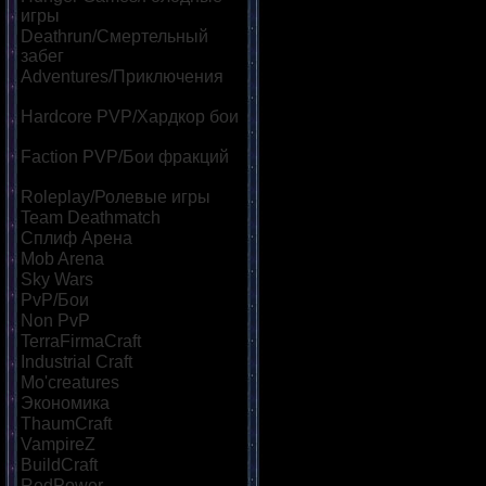
игры
[18]
Deathrun/Смертельный
забег
[8]
Adventures/Приключения
[14]
Hardcore PVP/Хардкор бои
[9]
Faction PVP/Бои фракций
[12]
Roleplay/Ролевые игры
[10]
Team Deathmatch
[8]
Сплиф Арена
[17]
Mob Arena
[22]
Sky Wars
[10]
PvP/Бои
[27]
Non PvP
[8]
TerraFirmaCraft
[6]
Industrial Craft
[8]
Mo'creatures
[7]
Экономика
[21]
ThaumCraft
[6]
VampireZ
[9]
BuildCraft
[9]
RedPower
[6]