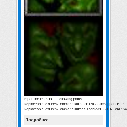
Import the icons to the following paths:
ReplaceableTextures\CommandButtons\BTNGoblinSappers.BLP
ReplaceableTextures\CommandButtonsDisabled\DISBTNGoblinSa
Подробнее