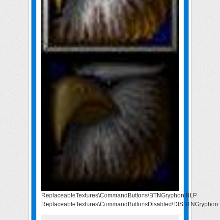
ReplaceableTextures\CommandButtons\BTNGryphon.BLP
ReplaceableTextures\CommandButtonsDisabled\DISBTNGryphon