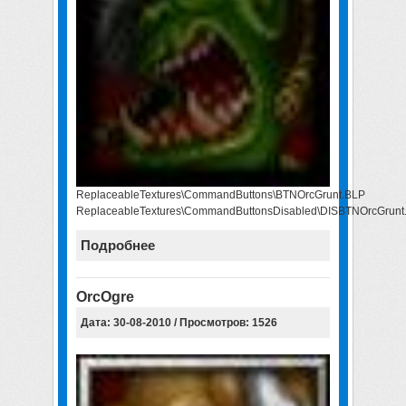
ReplaceableTextures\CommandButtons\BTNOrcGrunt.BLP
ReplaceableTextures\CommandButtonsDisabled\DISBTNOrcGrunt
Подробнее
OrcOgre
Дата: 30-08-2010 / Просмотров: 1526