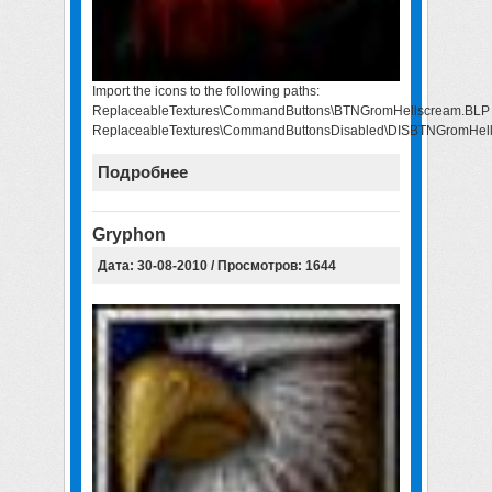
Import the icons to the following paths:
ReplaceableTextures\CommandButtons\BTNGromHellscream.BLP
ReplaceableTextures\CommandButtonsDisabled\DISBTNGromHel
Подробнее
Gryphon
Дата: 30-08-2010 / Просмотров: 1644