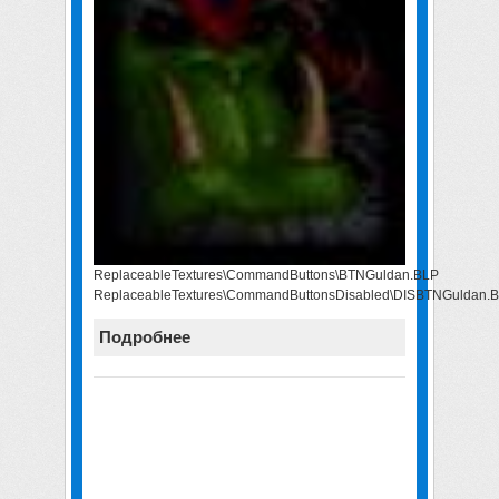
ReplaceableTextures\CommandButtons\BTNGuldan.BLP
ReplaceableTextures\CommandButtonsDisabled\DISBTNGuldan.
Подробнее