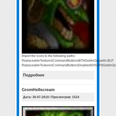
Import the icons to the following paths:
ReplaceableTextures\CommandButtons\BTNGoblinZeppelin.BLP
ReplaceableTextures\CommandButtonsDisabled\DISBTNGoblinZe
Подробнее
GromHellscream
Дата: 30-07-2010 / Просмотров: 1524