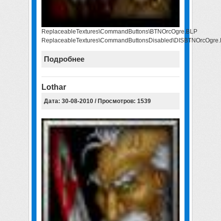
ReplaceableTextures\CommandButtons\BTNOrcOgre.BLP
ReplaceableTextures\CommandButtonsDisabled\DISBTNOrcOgre
Подробнее
Lothar
Дата: 30-08-2010 / Просмотров: 1539