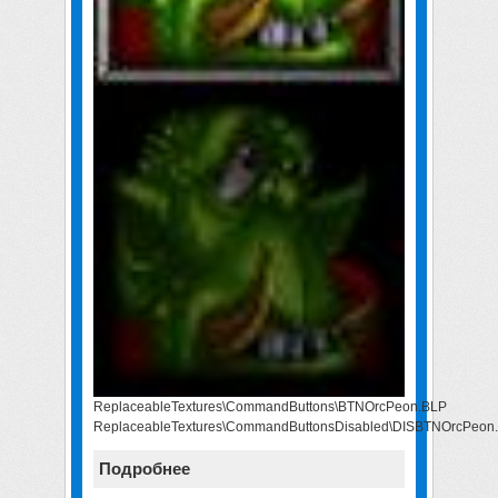
ReplaceableTextures\CommandButtons\BTNOrcPeon.BLP
ReplaceableTextures\CommandButtonsDisabled\DISBTNOrcPeon
Подробнее