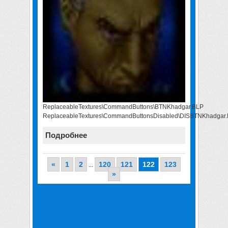
ReplaceableTextures\CommandButtons\BTNKhadgar.BLP
ReplaceableTextures\CommandButtonsDisabled\DISBTNKhadgar
Подробнее
«
1
2
120
121
122
123
...
»