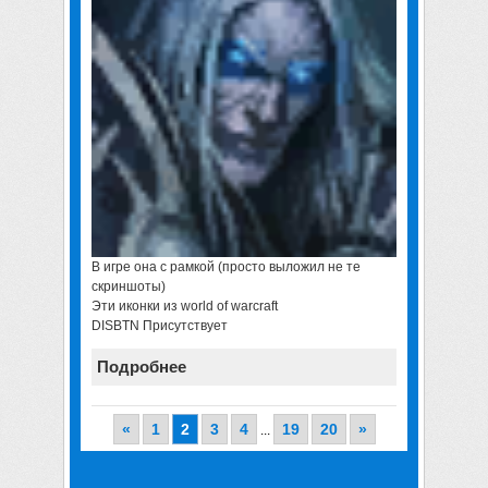
В игре она с рамкой (просто выложил не те
скриншоты)
Эти иконки из world of warcraft
DISBTN Присутствует
Подробнее
«
1
2
3
4
19
20
»
...