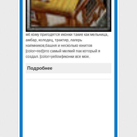
мб кому пригодятся иконки такие как мельница,
амбар, колодец, трактир, лагерь
наёмников,башня и несколько юнитов
[color=red]это самый мелкий пак который я
создал. [color=yellow]иконки все мои.
Подробнее