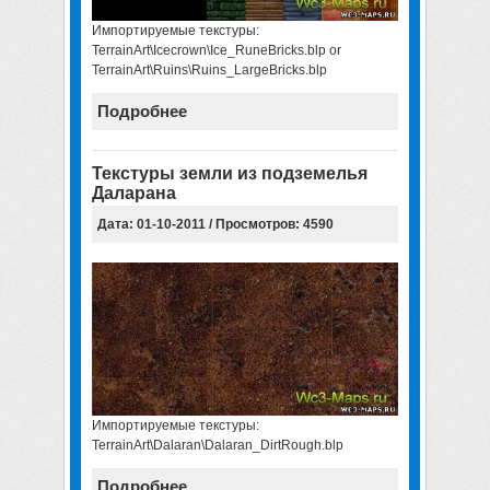
Импортируемые текстуры:
TerrainArt\Icecrown\Ice_RuneBricks.blp or
TerrainArt\Ruins\Ruins_LargeBricks.blp
Подробнее
Текстуры земли из подземелья
Даларана
Дата: 01-10-2011 / Просмотров: 4590
Импортируемые текстуры:
TerrainArt\Dalaran\Dalaran_DirtRough.blp
Подробнее