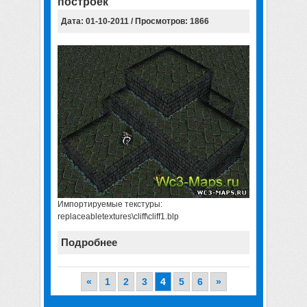
построек
Дата: 01-10-2011 / Просмотров: 1866
Импортируемые текстуры:
replaceabletextures\cliff\cliff1.blp
Подробнее
«
1
2
3
4
5
6
»