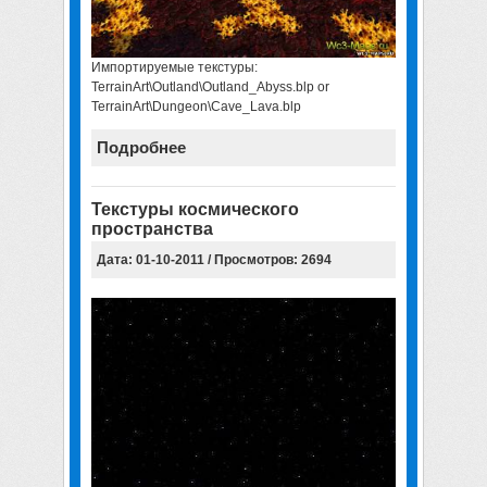
Импортируемые текстуры:
TerrainArt\Outland\Outland_Abyss.blp or
TerrainArt\Dungeon\Cave_Lava.blp
Подробнее
Текстуры космического
пространства
Дата: 01-10-2011 / Просмотров: 2694