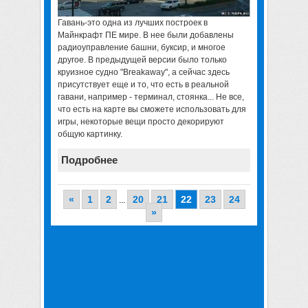
Гавань-это
одна из лучших построек в
Майнкрафт ПЕ мире
. В нее были добавлены
радиоуправление башни, буксир, и многое
другое. В предыдущей версии было только
круизное судно "Breakaway", а сейчас здесь
присутствует еще и то, что есть в реальной
гавани, например - терминал, стоянка... Не все,
что есть на карте вы сможете использовать для
игры, некоторые вещи просто декорируют
общую картинку.
Подробнее
«
1
2
20
21
22
23
24
...
»