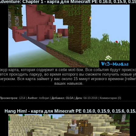
dventure: Chapter 1 - карта для Minecraft PE 0.16.0, 0.15.9, 0.15.
кур карта, которая содержит в себе моб бои. Все события будут происх
дется проходить паркур, во время которого вы сможете получить новые у
гроком. Вся карта займет у вас около 15 минут игрового времени (геймп
ваших навыков.
Просмотров:
1214 |
Author:
itzBojan |
Добавил:
OLGA
|
Дата:
04-10-2016
| Комментарии (0)
Hang Him! - карта для Minecraft PE 0.16.0, 0.15.9, 0.15.6, 0.15