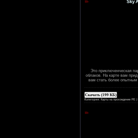
Sky A
Это приключенческая пар
облаков. На карте вам при
вам стать более опытным и
Скачать (199 КБ)
Категория:
Карты на прохождение PE
|