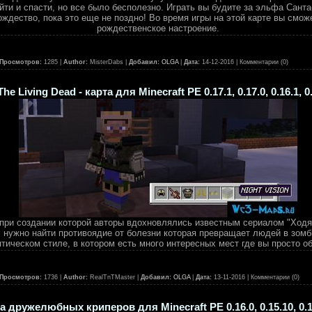
йти и спасти, но все было бесполезно. Играть вы будите за эльфа Сант
ождество, пока это еще не поздно! Во время игры на этой карте вы смож
рождественское настроение.
Просмотров:
1285 |
Author:
MisterDabs |
Добавил:
OLGA
|
Дата:
14-12-2016
| Комментарии (0)
The Living Dead - карта для Minecraft PE 0.17.1, 0.17.0, 0.16.1, 0
 при создании которой авторы вдохновлялись известным сериалом "Ход
м нужно найти противоядие от болезни которая превращает людей в зомб
птическом стиле, в котором есть много интересных мест где вы просто о
Просмотров:
1736 |
Author:
RealTnTMaster |
Добавил:
OLGA
|
Дата:
13-11-2016
| Комментарии (0)
 дружелюбных криперов для Minecraft PE 0.16.0, 0.15.10, 0.15