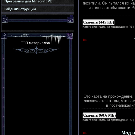
Программы для Minecraft PE
похитили. Он пытался их на
из плена чтобы спасти Р
Гайды/Инструкции
Скачать (445 КБ)
Категория:
Карты на прохождение PE
|
ТОП материалов
Это карта на прохождение,
заключается в том, что ва
в пост-апокали
Скачать (60,6 МБ)
Категория:
Карты на прохождение PE
|
Мод на