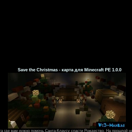
Save the Christmas - карта для Minecraft PE 1.0.0
та где вам нужно помочь Санта-Клаусу спасти Рождество. На прошлой н