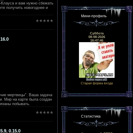
а-Клауса и вам нужно сбежать
ете получить новогоднее и
Мини-профиль
Суббота
08-08-2026
.16.0
16:47:46
Войти через uID
Старая форма входа
ячие мертвецы". Ваша задача
и. Мир на карте была создан
бязаны побывать.
Статистика
.9, 0.15.0