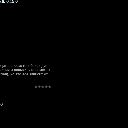
6, 0.15.0
одить высоко в небе среди
мения и навыки, что поможет
лея), но это все зависит от
.0