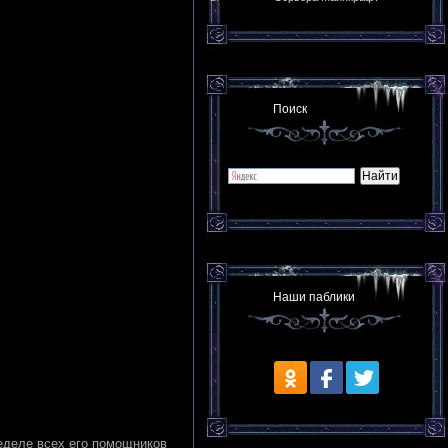
Поиск
Наши паблики
еделе всех его помощников