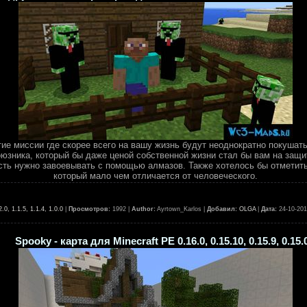
ие миссии где скорее всего на вашу жизнь будут неоднократно покушат
оюзника, который бы даже ценой собственной жизни стал бы вам на защ
ость нужно завоевывать с помощью алмазов. Также хотелось бы отметит
который мало чем отличается от человеческого.
, 1.1.5, 1.1.4, 1.0.0
|
Просмотров:
1992 |
Author:
Ayrtown_Karlos |
Добавил:
OLGA
|
Дата:
24-10-20
Spooky - карта для Minecraft PE 0.16.0, 0.15.10, 0.15.9, 0.15.