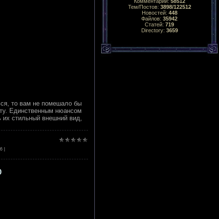
Комментарий:
58512
Тем/Постов:
3898/122512
Новостей:
448
Файлов:
35942
Статей:
719
Directory:
3659
ься, то вам не помешало бы
иту. Единственным нюансом
ь их стильный внешний вид,
16
|
0