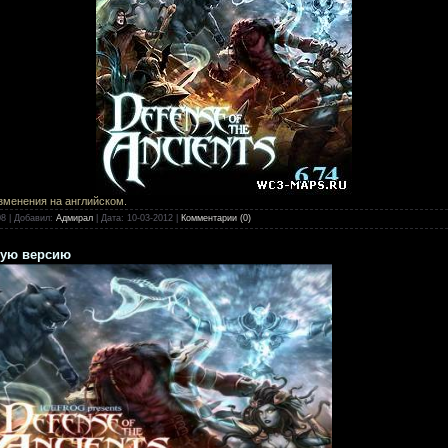
изменения на английском.
08
|
Добавил:
Адмирал
|
Дата:
10-03-2012
|
Комментарии (0)
скую версию