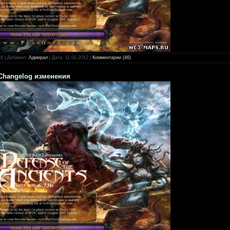
16
|
Добавил:
Адмирал
|
Дата:
11-01-2012
|
Комментарии (46)
 Changelog изменения