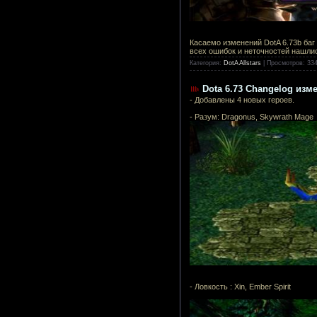
Касаемо изменений DotA 6.73b баг
всех ошибок и неточностей нашлись
Категория:
DotA Allstars
|
Просмотров:
33
Dota 6.73 Changelog изм
- Добавлены 4 новых героев.
- Разум: Dragonus, Skywrath Mage
- Ловкость : Xin, Ember Spirit