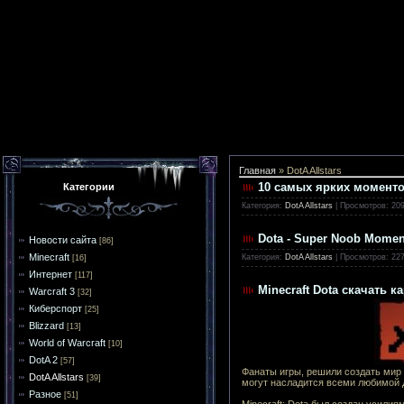
Главная
»
DotA Allstars
10 самых ярких моментов
Категории
Категория:
DotA Allstars
|
Просмотров:
20
Dota - Super Noob Momen
Новости сайта
[86]
Minecraft
Категория:
DotA Allstars
|
Просмотров:
22
[16]
Интернет
[117]
Minecraft Dota скачать к
Warcraft 3
[32]
Киберспорт
[25]
Blizzard
[13]
World of Warcraft
[10]
DotA 2
[57]
Фанаты игры, решили создать мир D
DotA Allstars
[39]
могут насладится всеми любимой 
Разное
[51]
Minecraft: Dota был создан усили