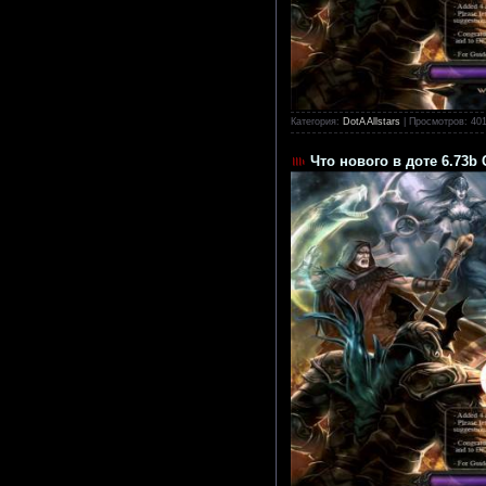
Категория:
DotA Allstars
|
Просмотров:
40
Что нового в доте 6.73b