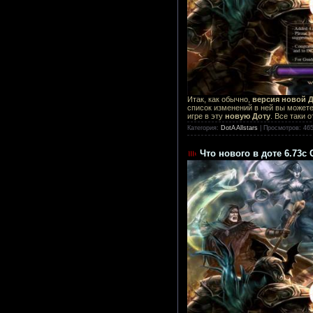
Итак, как обычно,
версия новой 
список изменений в ней вы можете
игре в эту
новую Доту
. Все таки 
Категория:
DotA Allstars
|
Просмотров:
46
Что нового в доте 6.73c