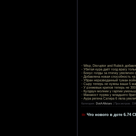
- Wisp, Disruptor and Rubick доба
- Убитая кура даёт голд врагу тол
- Бонус голды за птичку увеличен с
- Добавлена новая способность на
- Убран неразведанный туман вой
- Сыру теперь не нужны ваши 5 м
- У рэнжевык крипов теперь не 300
- Кулдаун молнии у гарпии уменьше
- Манакост пуржа у младшего брат
- Аура регена Сатира 6 лвла увелич
Категория:
DotA Allstars
|
Просмотров:
33
Что нового в доте 6.74 