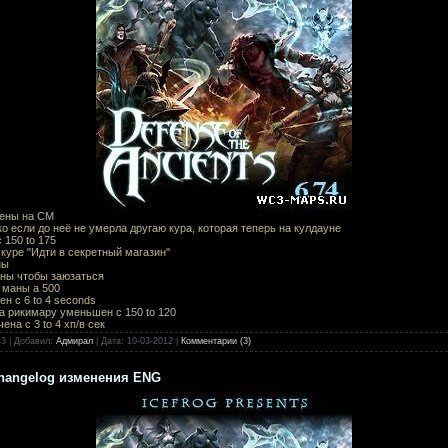
влены на СМ
ько если до неё не умерла другаю кура, которая теперь на кулдауне
 150 to 175
 куре "Идти в секретный магазин"
ны
аны чтобы заюзаться
 маны а 500
н с 6 to 4 seconds
а рикимару уменьшен с 150 to 120
ена с 3 to 4 хп/в сек
43
|
Добавил:
Адмирал
|
Дата:
10-03-2012
|
Комментарии (3)
Changelog изменения ENG