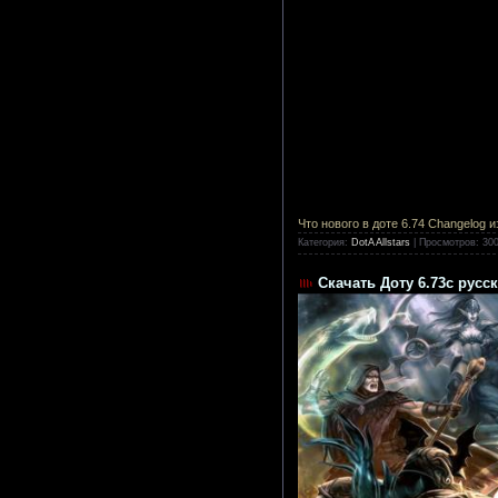
Что нового в доте 6.74 Changelog 
Категория:
DotA Allstars
|
Просмотров:
30
Скачать Доту 6.73c рус