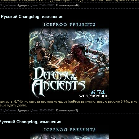
13
|
Добавил:
Адмирал
|
Дата:
25-04-2012
|
Комментарии (49)
? Русский Changelog, изменения
я доты 6.74b, но спустя несколько часов IceFrog выпустил новую версию 6.74c, в ко
ещё ждать долго.
72
|
Добавил:
Адмирал
|
Дата:
22-03-2012
|
Комментарии (3)
 Русский Changelog, изменения