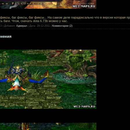
 фиксы, баг фиксы, баг фиксы... На самом деле парадоксально что в версии которая 
 баги. Чтож, скачать dota 6.73b можно у нас.
43
|
Добавил:
Адмирал
|
Дата:
29-12-2011
|
Комментарии (2)
енения