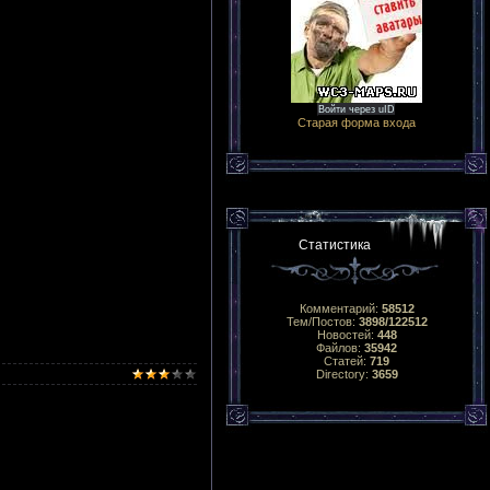
Войти через uID
Старая форма входа
Статистика
Комментарий:
58512
Тем/Постов:
3898/122512
Новостей:
448
Файлов:
35942
Статей:
719
Directory:
3659