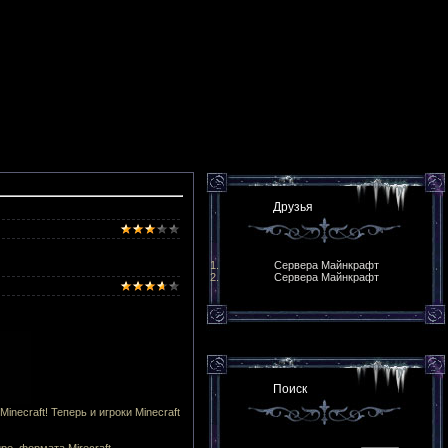
Друзья
Сервера Майнкрафт
Сервера Майнкрафт
Поиск
necraft! Теперь и игроки Minecraft
е, формата Mirecraft.