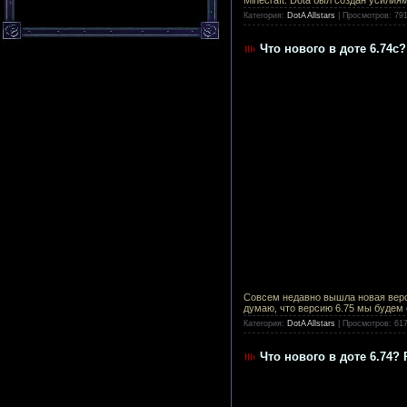
Категория:
DotA Allstars
|
Просмотров:
79
Что нового в доте 6.74с
Совсем недавно вышла новая верси
думаю, что версию 6.75 мы будем 
Категория:
DotA Allstars
|
Просмотров:
61
Что нового в доте 6.74?