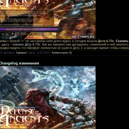
Доты
с буквой "c" не заставила себя долго ждать и сегодня вышла
Дота 6.73c
.
Скачать
 здесь -
скачать Доту 6.73c
. Как вы наверно уже догадались, изменений в ней немного,
отрадно видеть что Айсфрог полностью не ушел в Доту 2, а находит время чтобы сове
54
|
Добавил:
Адмирал
|
Дата:
11-01-2012
|
Комментарии (5)
 Changelog изменения