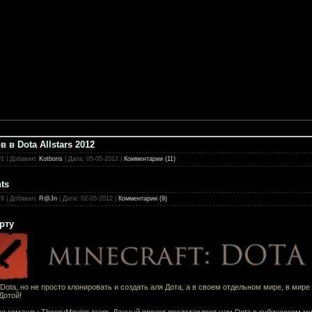
 в Dota Allstars 2012
91
|
Добавил:
Kotboris
|
Дата:
05-05-2012
|
Комментарии (11)
ts
79
|
Добавил:
R@Jn
|
Дата:
02-05-2012
|
Комментарии (9)
арту
ota, но не просто клонировать и создать аля Дота, а в своем отдельном мире, в мире Mi
Дотой!
ями команды TheoryMovies team. Данный проект представляет нам Dota в кубическом мир