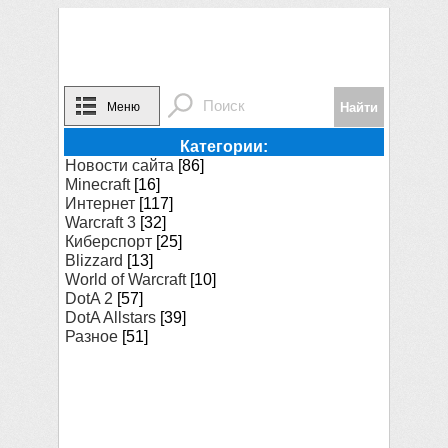
Меню
Категории:
Новости сайта
[86]
Minecraft
[16]
Интернет
[117]
Warcraft 3
[32]
Киберспорт
[25]
Blizzard
[13]
World of Warcraft
[10]
DotA 2
[57]
DotA Allstars
[39]
Разное
[51]