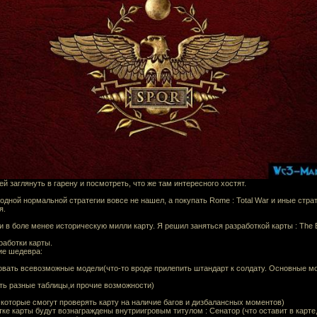
й заглянуть в гарену и посмотреть, что же там интересного хостят.
 одной нормальной стратегии вовсе не нашел, а покупать Rome : Total War и иные стра
я.
 в боле менее историческую милли карту. Я решил заняться разработкой карты : The 
работки карты.
ие шедевра:
ировать всевозможные модели(что-то вроде прилепить штандарт к солдату. Основные м
вать разные таблицы,и прочие возможности)
ы, которые смогут проверять карту на наличие багов и дизбалансных моментов)
ке карты будут вознаграждены внутриигровым титулом : Сенатор (что оставит в карт