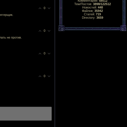
Комментарий:
58512
Тем/Постов:
3898/122512
Новостей:
448
0
Файлов:
35942
Статей:
719
иггерщик.
Directory:
3659
0
лать не против.
0
0