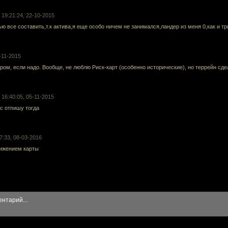
• 19:21:24, 22-10-2015
ю все составить,т.к актива,я еще особо ничем не занимался,ландер из меня 0,как и тр
2-11-2015
ом, если надо. Вообще, не люблю Риск-карт (особенно исторические), но террейн сде
• 16:40:05, 05-11-2015
лс отпишу тогда
07:33, 08-03-2016
вижением карты