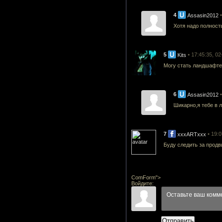
4
Assasin2012
Хотя надо полность
5
• 17:45:35, 0
Kits
Могу стать ландшафтер
6
Assasin2012
Шикарно,я тебе в 
7
• 19:
xxxARTxxx
Буду следить за прод
ComForm">
Войдите:
Отправить