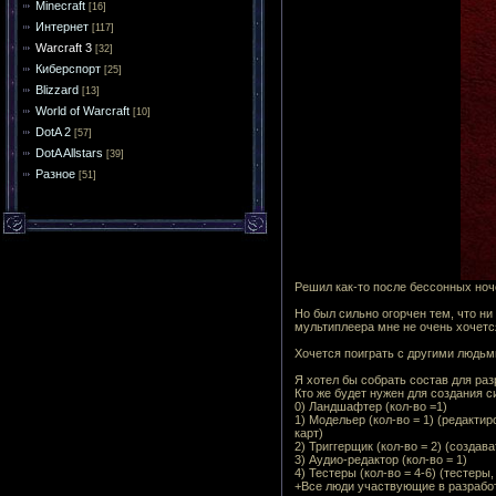
Minecraft
[16]
Интернет
[117]
Warcraft 3
[32]
Киберспорт
[25]
Blizzard
[13]
World of Warcraft
[10]
DotA 2
[57]
DotA Allstars
[39]
Разное
[51]
Решил как-то после бессонных ноче
Но был сильно огорчен тем, что ни
мультиплеера мне не очень хочетс
Хочется поиграть с другими людьми
Я хотел бы собрать состав для раз
Кто же будет нужен для создания с
0) Ландшафтер (кол-во =1)
1) Модельер (кол-во = 1) (редакт
карт)
2) Триггерщик (кол-во = 2) (созда
3) Аудио-редактор (кол-во = 1)
4) Тестеры (кол-во = 4-6) (тестер
+Все люди участвующие в разработ