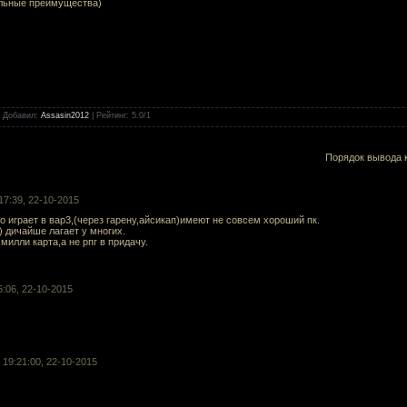
альные преимущества)
|
Добавил
:
Assasin2012
|
Рейтинг
:
5.0
/
1
Порядок вывода 
:17:39, 22-10-2015
то играет в вар3,(через гарену,айсикап)имеют не совсем хороший пк.
+) дичайше лагает у многих.
милли карта,а не рпг в придачу.
5:06, 22-10-2015
• 19:21:00, 22-10-2015