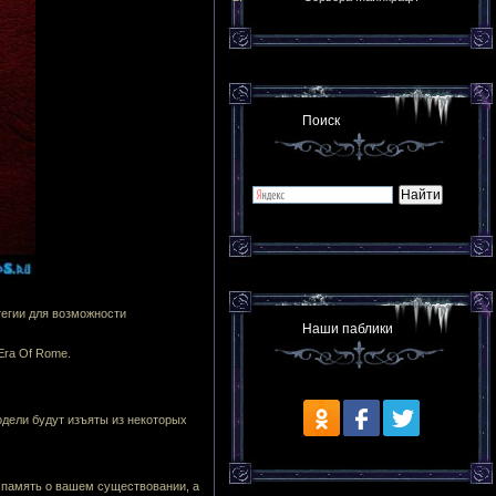
Поиск
тегии для возможности
Наши паблики
Era Of Rome.
одели будут изъяты из некоторых
е,память о вашем существовании, а