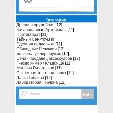
WoT
Категории:
Древняя оружейная
[12]
Зачарованные Артефакты
[11]
Протекторат
[11]
Тайный Санктрум
[9]
Одеяния поддержки
[11]
Обиходные Реликвии
[12]
Беазель - дилер оружия
[12]
Сена - продавец аксессуаров
[12]
Гнездо химер / Кладбище
[11]
Магазин Гуелтелана
[11]
Секретная торговая лавка
[12]
Лавка Гоблина
[12]
Лаборатория Гоблина
[12]