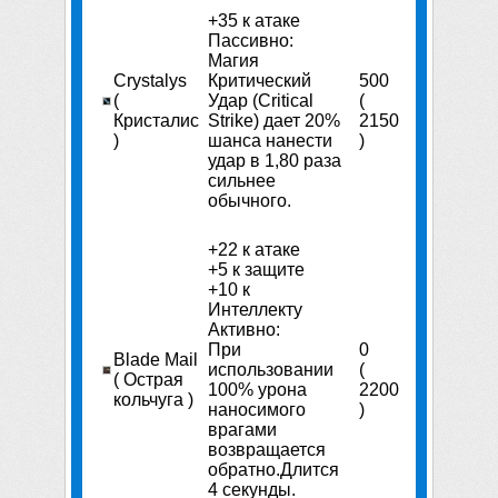
+35 к атаке
Пассивно:
Магия
Crystalys
Критический
500
(
Удар (Critical
(
Кристалис
Strike) дает 20%
2150
)
шанса нанести
)
удар в 1,80 раза
сильнее
обычного.
+22 к атаке
+5 к защите
+10 к
Интеллекту
Активно:
При
0
Blade Mail
использовании
(
( Острая
100% урона
2200
кольчуга )
наносимого
)
врагами
возвращается
обратно.Длится
4 секунды.