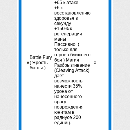
+65 к атаке
+6 к
восстановлению
здоровья в
секунду
+150% к
регенерации
маны
Пассивно: (
только для
героев ближнего
Battle Fury
боя ) Магия
( Ярость
0
Разбрызгивание
битвы )
(Cleaving Attack)
дает
возможность
нанести 35%
урона от
нанесенного
врагу
повреждения
юнитам в
радиусе 200
единиц.