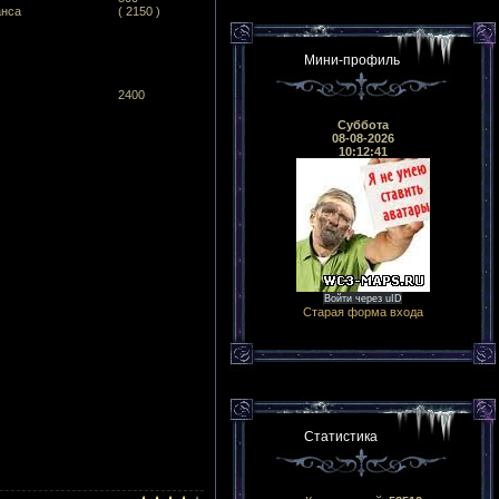
анса
( 2150 )
Мини-профиль
2400
Суббота
08-08-2026
10:12:41
Войти через uID
Старая форма входа
Статистика