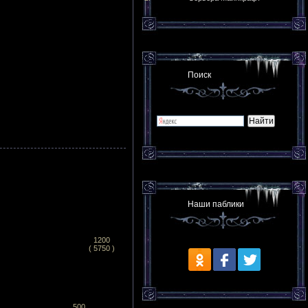
Поиск
Наши паблики
1200
( 5750 )
500