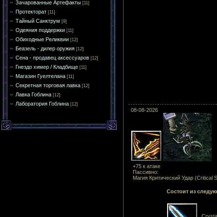
Зачарованные Артефакты
[11]
Протекторат
[11]
Тайный Санктрум
[9]
Одеяния поддержки
[11]
Обиходные Реликвии
[12]
Беазель - дилер оружия
[12]
Сена - продавец аксессуаров
[12]
Гнездо химер / Кладбище
[11]
Магазин Гуелтелана
[11]
Секретная торговая лавка
[12]
Лавка Гоблина
[12]
Лаборатория Гоблина
[12]
08-08-2026
+75 к атаке
Пассивно:
Магия Критический Удар (Critical 
Состоит из следу
Crysta