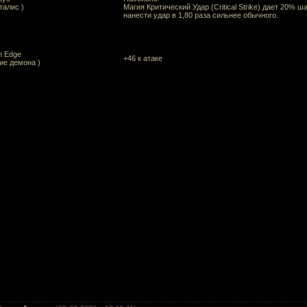
талис )
Магия Критический Удар (Critical Strike) дает 20% ш
нанести удар в 1,80 раза сильнее обычного.
 Edge
+46 к атаке
вие демона )