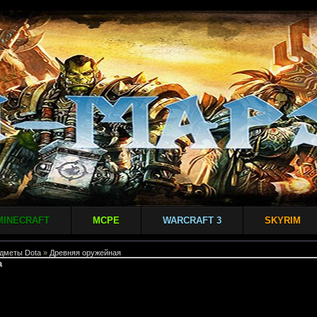
MINECRAFT
MCPE
WARCRAFT 3
SKYRIM
дметы Dota
»
Древняя оружейная
а