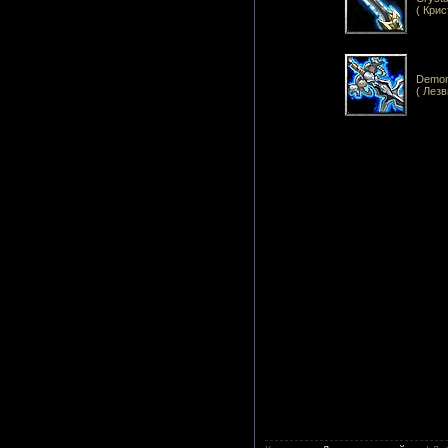
( Крис
Demon
( Лез