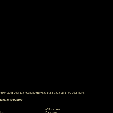
Strike) дает 25% шанса нанести удар в 2,5 раза сильнее обычного.
ющих артефактов
+35 к атаке
lys
Пассивно: