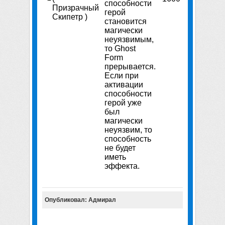
способности
Призрачный
герой
Скипетр )
становится
магически
неуязвимым,
то Ghost
Form
прерывается.
Если при
активации
способности
герой уже
был
магически
неуязвим, то
способность
не будет
иметь
эффекта.
Опубликовал: Адмирал