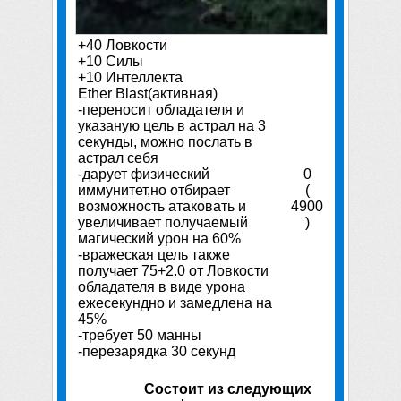
+40 Ловкости
+10 Силы
+10 Интеллекта
Ether Blast(активная)
-переносит обладателя и
указаную цель в астрал на 3
секунды, можно послать в
астрал себя
-дарует физический
0
иммунитет,но отбирает
(
возможность атаковать и
4900
увеличивает получаемый
)
магический урон на 60%
-вражеская цель также
получает 75+2.0 от Ловкости
обладателя в виде урона
ежесекундно и замедлена на
45%
-требует 50 манны
-перезарядка 30 секунд
Состоит из следующих