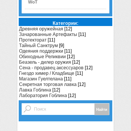
WoT
Категории:
Древняя оружейная
[12]
Зачарованные Артефакты
[11]
Протекторат
[11]
Тайный Санктрум
[9]
Одеяния поддержки
[11]
Обиходные Реликвии
[12]
Беазель - дилер оружия
[12]
Сена - продавец аксессуаров
[12]
Гнездо химер / Кладбище
[11]
Магазин Гуелтелана
[11]
Секретная торговая лавка
[12]
Лавка Гоблина
[12]
Лаборатория Гоблина
[12]