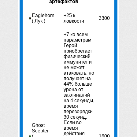
артефактов
Eaglehorn
+25 к
3300
( Лук )
ловкости
+7 ко всем
параметрам
Герой
приобретает
физический
иммунитет и
не может
атаковать, но
получает на
44% больше
урона от
заклинаний
на 4 секунды,
время
перезорядки
30 секунд.
Если во
Ghost
время
Scepter
действия
(
1600