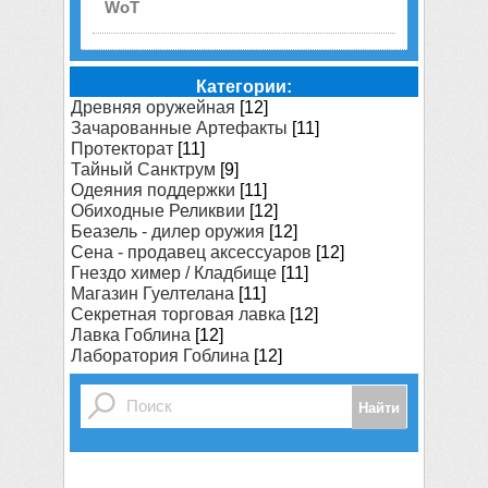
WoT
Категории:
Древняя оружейная
[12]
Зачарованные Артефакты
[11]
Протекторат
[11]
Тайный Санктрум
[9]
Одеяния поддержки
[11]
Обиходные Реликвии
[12]
Беазель - дилер оружия
[12]
Сена - продавец аксессуаров
[12]
Гнездо химер / Кладбище
[11]
Магазин Гуелтелана
[11]
Секретная торговая лавка
[12]
Лавка Гоблина
[12]
Лаборатория Гоблина
[12]