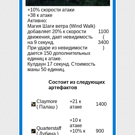
+10% cкорости атаки
+38 к атаке
Активно:
Магия Шаги ветра (Wind Walk)
добавляет 20% к скорости
1100
движения, дает невидимость
(
на 9 секунд.
3400
При ударе из невидимости
)
дается 150 дополнительных
единиц к атаке.
Кулдаун 17 секунд. Стоимость
маны 50 единиц.
Состоит из следующих
артефактов
Claymore
+21 к
1400
( Палаш )
атаке
+10 к
атаке
Quarterstaff
+10% к
900
( Дубина )