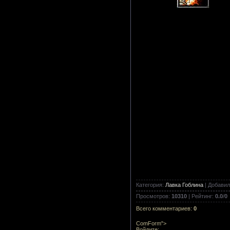
Категория
:
Лавка Гоблина
|
Добавил
Просмотров
:
10310
|
Рейтинг
:
0.0
/
0
Всего комментариев
:
0
ComForm">
Войдите: