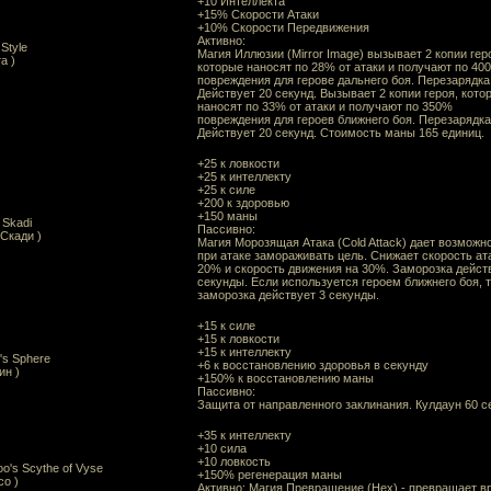
+10 Интеллекта
+15% Скорости Атаки
+10% Скорости Передвижения
Активно:
Style
Магия Иллюзии (Mirror Image) вызывает 2 копии гер
а )
которые наносят по 28% от атаки и получают по 40
повреждения для герове дальнего боя. Перезарядка
Действует 20 секунд. Вызывает 2 копии героя, кото
наносят по 33% от атаки и получают по 350%
повреждения для героев ближнего боя. Перезарядка
Действует 20 секунд. Стоимость маны 165 единиц.
+25 к ловкости
+25 к интеллекту
+25 к силе
+200 к здоровью
+150 маны
 Skadi
Пассивно:
 Скади )
Магия Морозящая Атака (Cold Attack) дает возможн
при атаке замораживать цель. Снижает скорость ат
20% и скорость движения на 30%. Заморозка дейст
секунды. Если используется героем ближнего боя, 
заморозка действует 3 секунды.
+15 к силе
+15 к ловкости
+15 к интеллекту
's Sphere
+6 к восстановлению здоровья в секунду
ин )
+150% к восстановлению маны
Пассивно:
Защита от направленного заклинания. Кулдаун 60 с
+35 к интеллекту
+10 сила
+10 ловкость
o's Scythe of Vyse
+150% регенерация маны
со )
Активно: Магия Превращение (Hex) - превращает в