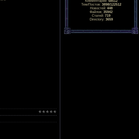
Комментарий:
58512
Тем/Постов:
3898/122512
Новостей:
448
Файлов:
35942
Статей:
719
Directory:
3659