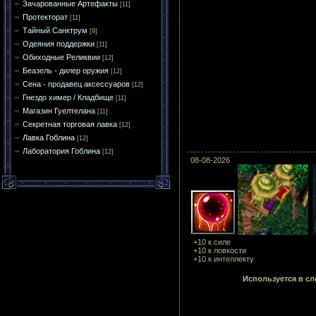
Зачарованные Артефакты
[11]
Протекторат
[11]
Тайный Санктрум
[9]
Одеяния поддержки
[11]
Обиходные Реликвии
[12]
Беазель - дилер оружия
[12]
Сена - продавец аксессуаров
[12]
Гнездо химер / Кладбище
[11]
Магазин Гуелтелана
[11]
Секретная торговая лавка
[12]
Лавка Гоблина
[12]
Лаборатория Гоблина
[12]
08-08-2026
+10 к силе
+10 к ловкости
+10 к интеллекту
Используется в с