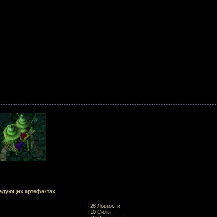
ледующих артефактах
+26 Ловкости
+10 Силы