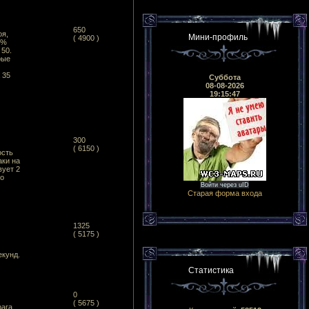
650
оя,
Мини-профиль
( 4900 )
0%
 50.
рые
 35
Суббота
08-08-2026
19:15:47
300
( 6150 )
ость
аки на
вует 2
то
Войти через uID
Старая форма входа
1325
( 5175 )
екунд.
Статистика
0
( 5675 )
рага