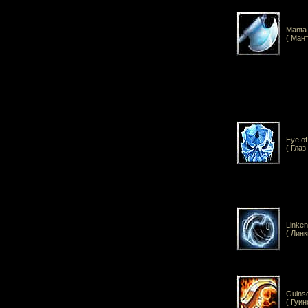
Manta 
( Мант
Eye of
( Глаз
Linken
( Линк
Guinso
( Гуин