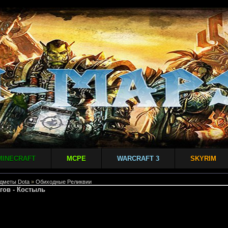
MINECRAFT
MCPE
WARCRAFT 3
SKYRIM
дметы Dota
»
Обиходные Реликвии
гов - Костыль