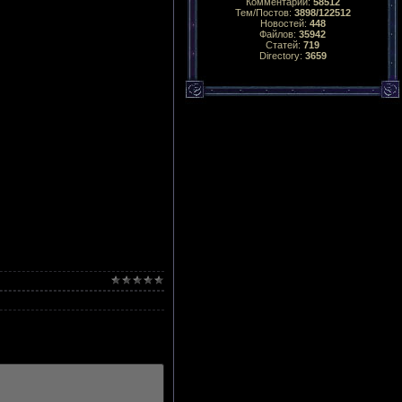
Комментарий:
58512
Тем/Постов:
3898/122512
Новостей:
448
Файлов:
35942
Статей:
719
Directory:
3659