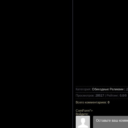
Категория
:
Обиходные Реликвии
|
Д
Просмотров
:
28517
|
Рейтинг
:
0.0
/
0
Всего комментариев
:
0
ComForm">
Войдите: