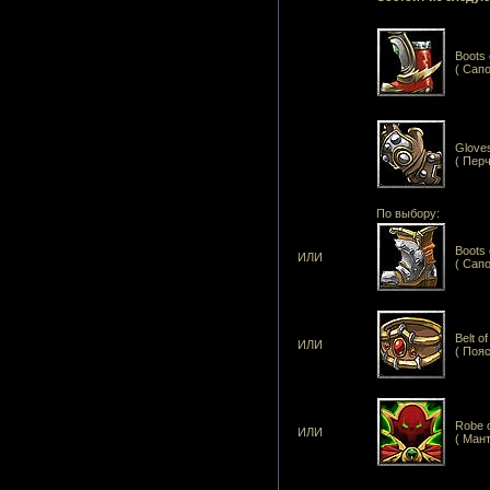
Boots 
( Сапо
Gloves
( Пер
По выбору:
Boots 
ИЛИ
( Сап
Belt o
ИЛИ
( Пояс
Robe o
ИЛИ
( Мант