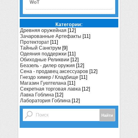
WoT
Категории:
Древняя оружейная
[12]
Зачарованные Артефакты
[11]
Протекторат
[11]
Тайный Санктрум
[9]
Одеяния поддержки
[11]
Обиходные Реликвии
[12]
Беазель - дилер оружия
[12]
Сена - продавец аксессуаров
[12]
Гнездо химер / Кладбище
[11]
Магазин Гуелтелана
[11]
Секретная торговая лавка
[12]
Лавка Гоблина
[12]
Лаборатория Гоблина
[12]