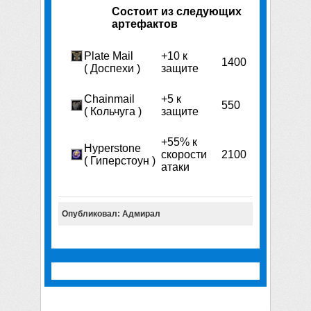
Состоит из следующих
артефактов
Plate Mail
+10 к
1400
( Доспехи )
защите
Chainmail
+5 к
550
( Кольчуга )
защите
+55% к
Hyperstone
скорости
2100
( Гиперстоун )
атаки
Опубликовал: Адмирал