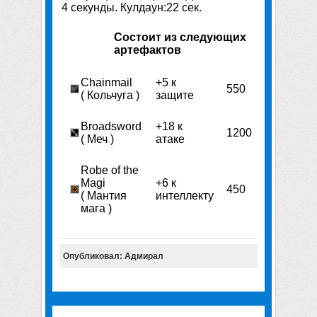
4 секунды. Кулдаун:22 сек.
Состоит из следующих
артефактов
Chainmail
+5 к
550
( Кольчуга )
защите
Broadsword
+18 к
1200
( Меч )
атаке
Robe of the
Magi
+6 к
450
( Мантия
интеллекту
мага )
Опубликовал: Адмирал