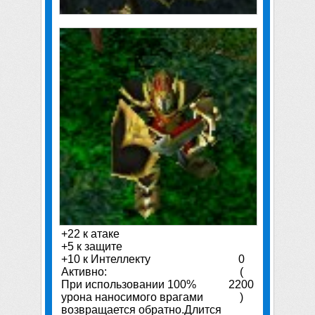
+22 к атаке
+5 к защите
+10 к Интеллекту
0
Активно:
(
При использовании 100%
2200
урона наносимого врагами
)
возвращается обратно.Длится