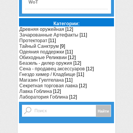
WoT
Категории:
Древняя оружейная
[12]
Зачарованные Артефакты
[11]
Протекторат
[11]
Тайный Санктрум
[9]
Одеяния поддержки
[11]
Обиходные Реликвии
[12]
Беазель - дилер оружия
[12]
Сена - продавец аксессуаров
[12]
Гнездо химер / Кладбище
[11]
Магазин Гуелтелана
[11]
Секретная торговая лавка
[12]
Лавка Гоблина
[12]
Лаборатория Гоблина
[12]