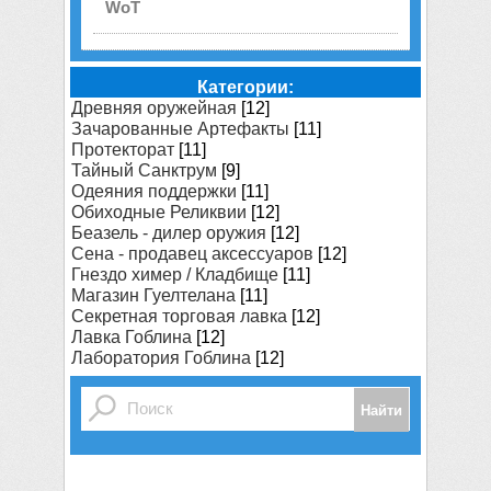
WoT
Категории:
Древняя оружейная
[12]
Зачарованные Артефакты
[11]
Протекторат
[11]
Тайный Санктрум
[9]
Одеяния поддержки
[11]
Обиходные Реликвии
[12]
Беазель - дилер оружия
[12]
Сена - продавец аксессуаров
[12]
Гнездо химер / Кладбище
[11]
Магазин Гуелтелана
[11]
Секретная торговая лавка
[12]
Лавка Гоблина
[12]
Лаборатория Гоблина
[12]