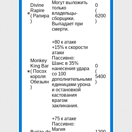
Могут выложить
Divine
0
только
Rapire
(
владельцы-
( Рапира
6200
сборщики.
)
)
Выпадает при
смерти.
+80 к атаке
+15% к скорости
атаки
Пассивно:
Monkey
Шанс в 35%
King Bar
0
нанесения удара
( Посох
(
со 100
короля
5400
дополнительными
Обезьян
)
единицами урона
)
и остановкой
кастования
врагом
заклинания.
+75 к атаке
Пассивно:
Магия
Burize-do
1200