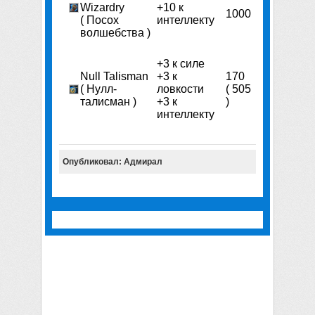
Wizardry
+10 к
1000
( Посох
интеллекту
волшебства )
+3 к силе
Null Talisman
+3 к
170
( Нулл-
ловкости
( 505
талисман )
+3 к
)
интеллекту
Опубликовал: Адмирал