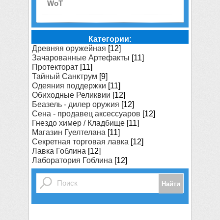
WoT
Категории:
Древняя оружейная
[12]
Зачарованные Артефакты
[11]
Протекторат
[11]
Тайный Санктрум
[9]
Одеяния поддержки
[11]
Обиходные Реликвии
[12]
Беазель - дилер оружия
[12]
Сена - продавец аксессуаров
[12]
Гнездо химер / Кладбище
[11]
Магазин Гуелтелана
[11]
Секретная торговая лавка
[12]
Лавка Гоблина
[12]
Лаборатория Гоблина
[12]