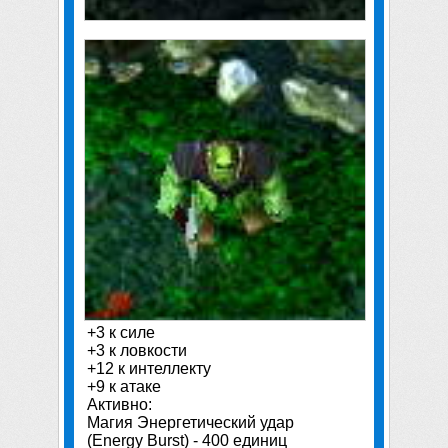
+3 к силе
+3 к ловкости
+12 к интеллекту
+9 к атаке
Активно:
Магия Энергетический удар
(Energy Burst) - 400 единиц