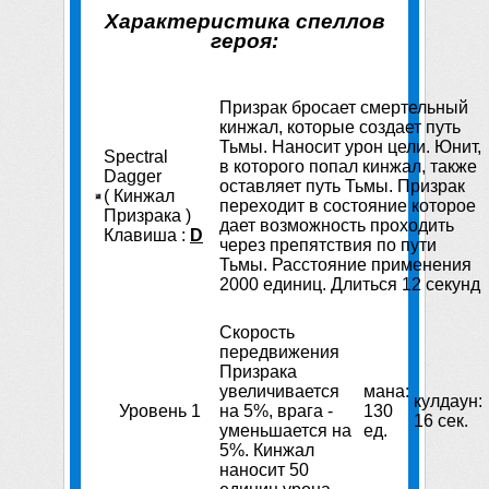
Характеристика спеллов
героя:
Призрак бросает смертельный
кинжал, которые создает путь
Тьмы. Наносит урон цели. Юнит,
Spectral
в которого попал кинжал, также
Dagger
оставляет путь Тьмы. Призрак
( Кинжал
переходит в состояние которое
Призрака )
дает возможность проходить
Клавиша :
D
через препятствия по пути
Тьмы. Расстояние применения
2000 единиц. Длиться 12 секунд
Скорость
передвижения
Призрака
увеличивается
мана:
кулдаун:
Уровень 1
на 5%, врага -
130
16 сек.
уменьшается на
ед.
5%. Кинжал
наносит 50