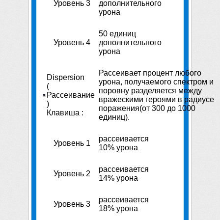
Уровень 3
дополнительного
урона
50 единиц
Уровень 4
дополнительного
урона
Рассеивает процент любого
Dispersion
урона, получаемого спектром и
(
поровну разделяется между
Рассеивание
вражескими героями в радиусе
)
поражения(от 300 до 1000
Клавиша :
единиц).
рассеивается
Уровень 1
10% урона
рассеивается
Уровень 2
14% урона
рассеивается
Уровень 3
18% урона