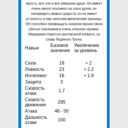
ярость, все зло и все умершие души. Он имеет
очень много похожего на злых духов, он
ненавидеть живых существ, он не имеет
усталость и ему нипочем физические границы.
ОН способен превращать энергию жизни своих
убитых союзников в очень опасное оружие.
Меркуриал борется против всей Нежити, за
славу Ледяного Трона.
Базовое
Увеличение
Навык
значение
за уровень
Сила
19
+ 2
Ловкость
23
+ 2.2
Интеллект
16
+ 1.9
Защита
3
Скорость
1.7
атаки
Скорость
295
движения
Атака
46 - 50
Дальность
100
атаки