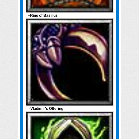
+
Ring of Basilius
=>
Vladimir's Offering