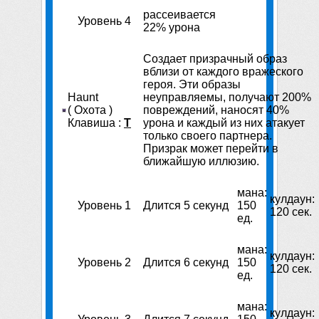
рассеивается
Уровень 4
22% урона
Создает призрачный образ
вблизи от каждого вражеского
героя. Эти образы
Haunt
неуправляемы, получают 200%
( Охота )
повреждений, наносят 40%
Клавиша :
T
урона и каждый из них атакует
только своего партнера.
Призрак может перейти в
ближайшую иллюзию.
мана:
кулдаун:
Уровень 1
Длится 5 секунд
150
120 сек.
ед.
мана:
кулдаун:
Уровень 2
Длится 6 секунд
150
120 сек.
ед.
мана:
кулдаун: