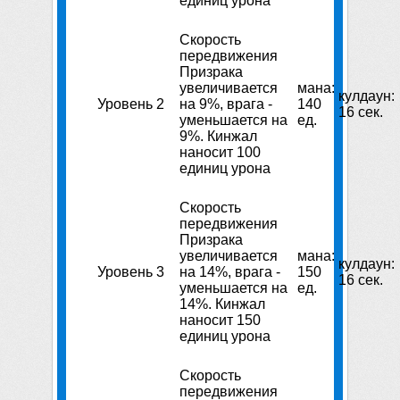
единиц урона
Скорость
передвижения
Призрака
увеличивается
мана:
кулдаун:
Уровень 2
на 9%, врага -
140
16 сек.
уменьшается на
ед.
9%. Кинжал
наносит 100
единиц урона
Скорость
передвижения
Призрака
увеличивается
мана:
кулдаун:
Уровень 3
на 14%, врага -
150
16 сек.
уменьшается на
ед.
14%. Кинжал
наносит 150
единиц урона
Скорость
передвижения