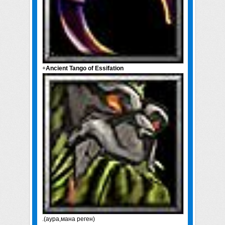
+
Ancient Tango of Essifation
.(аура,мана реген)