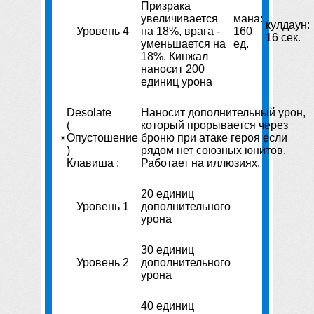
Призрака
увеличивается
мана:
кулдаун:
Уровень 4
на 18%, врага -
160
16 сек.
уменьшается на
ед.
18%. Кинжал
наносит 200
единиц урона
Desolate
Наносит дополнительный урон,
(
который прорывается через
Опустошение
броню при атаке героя если
)
рядом нет союзных юнитов.
Клавиша :
Работает на иллюзиях.
20 единиц
Уровень 1
дополнительного
урона
30 единиц
Уровень 2
дополнительного
урона
40 единиц