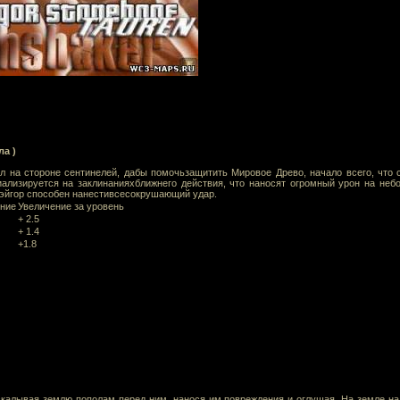
ла )
л на стороне сентинелей, дабы помочьзащитить Мировое Древо, начало всего, что 
иализируется на заклинанияхближнего действия, что наносят огромный урон на неб
Рэйгор способен нанестивсесокрушающий удар.
ение
Увеличение за уровень
+ 2.5
+ 1.4
+1.8
калывая землю пополам перед ним, нанося им повреждения и оглушая. На земле на 