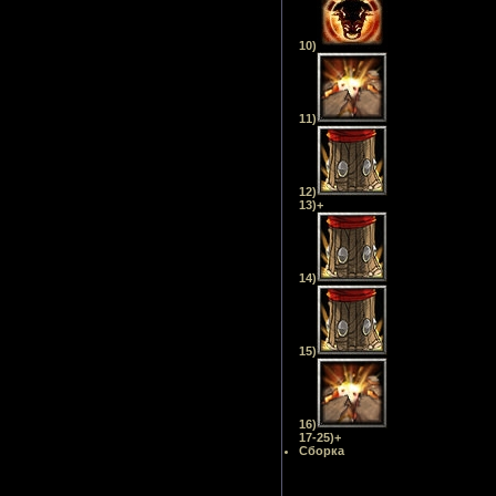
10)
11)
12)
13)+
14)
15)
16)
17-25)+
Сборка