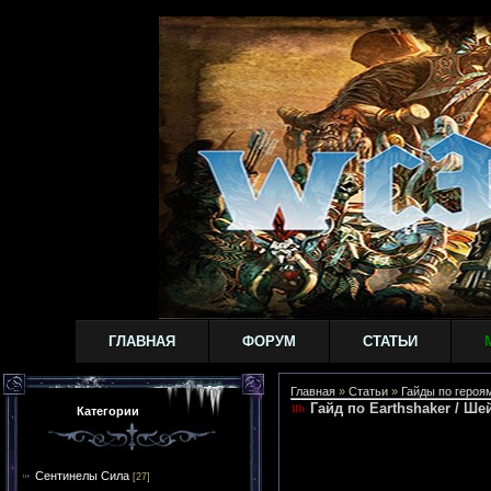
ГЛАВНАЯ
ФОРУМ
СТАТЬИ
Главная
»
Статьи
»
Гайды по героям
Гайд по Earthshaker / Ше
Категории
Сентинелы Сила
[27]