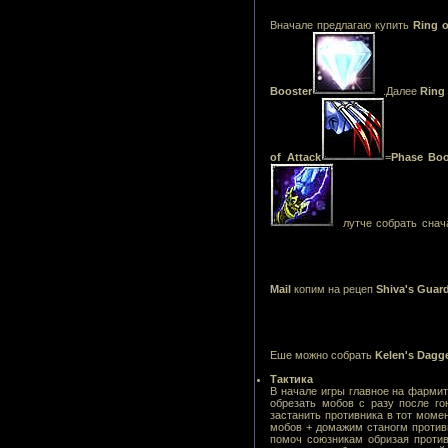
Вначале предлагаю купить
Ring o
Booster
.Далее
Ring 
of Attack
=
Phase Boo
лутче собрать сна
Mail
копим на рецеп
Shiva's Guar
Еше можно собрать
Kelen's Dagg
Тактика
В начале игры главное на фармит
обрезать мобов с разу после г
застанить противника в тот моме
мобов + домажим станогм против
помоч союзникам обризая против