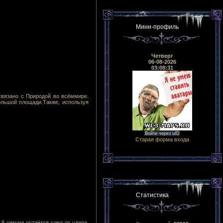
Мини-профиль
Четверг
06-08-2026
03:08:31
связано с Природой во всёммире.
ольшой площади.Также, используя
Войти через uID
Старая форма входа
Статистика
8 секунд остаётся след от удара,