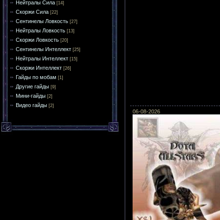
Нейтралы Сила
[14]
Скоржи Сила
[22]
Сентинелы Ловкость
[27]
Нейтралы Ловкость
[13]
Скоржи Ловкость
[20]
Сентинелы Интеллект
[25]
Нейтралы Интеллект
[15]
Скоржи Интеллект
[26]
Гайды по мобам
[1]
Другие гайды
[9]
Мини-гайды
[2]
Видео гайды
[2]
06-08-2026