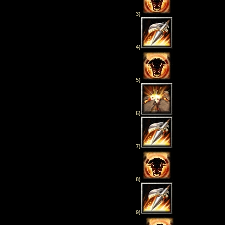
3)
4)
5)
6)
7)
8)
9)