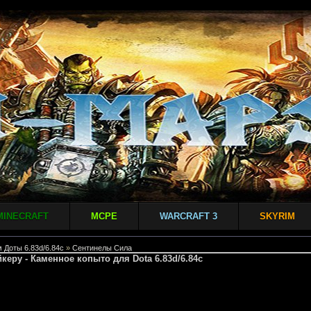
MINECRAFT
MCPE
WARCRAFT 3
SKYRIM
 Доты 6.83d/6.84c
»
Сентинелы Сила
йкеру - Каменное копыто для Dota 6.83d/6.84c