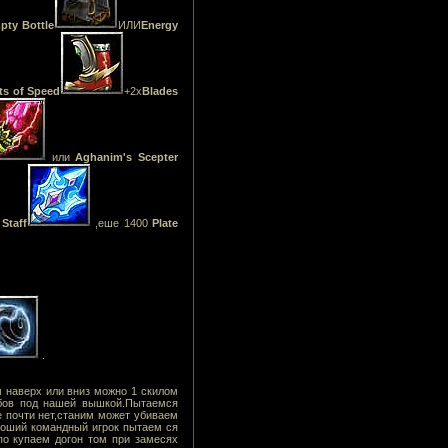
pty Bottle
ИЛИ
Energy
ts of Speed
+2х
Blades
или
Aghanim's Scepter
 Staff
,еше 1400
Plate
.
м наверх или вниз можно 1 скилом
обов под нашей вышкой.Пытаемся
е почти нет,станим может убиваем
роший командный игрок пытаем ся
по купаем догон том при замесях