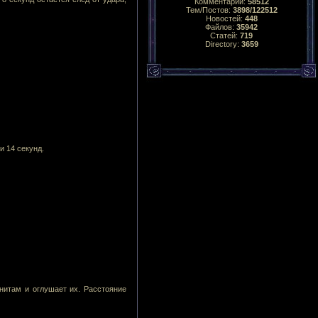
Комментарий:
58512
Тем/Постов:
3898/122512
Новостей:
448
Файлов:
35942
Статей:
719
Directory:
3659
 14 секунд.
нитам и оглушает их. Расстояние