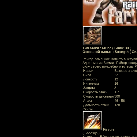
Тип атаки : Melee ( Ближняя )
Основной навык : Strength ( Си
Рэйгор Каменное Копыто выступи
Адепт магии Земли, Рэйгор спец
силу своего волшебного тотема, 
Навык
Базовое знач
Сила
22
Ловкость
12
Интеллект
16
Защита
3
Скорость атаки
1.7
Скорость движения
300
Атака
46 - 56
Дальность атаки
128
Скилы
Fissure
( Борозда )
Клавиша :
F
Ударяя по земле, рас