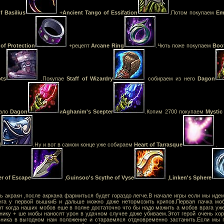
f Basilius
+
Ancient Tango of Essifation
.Потом покупаем
Em
of Protection
+рецепт
Arcane Ring
.Чють поже покупаем
Boo
ts
.Покупае
Staff of Wizardry
собираем из него
Dagon
чало
Dagon
и
Aghanim's Scepter
.Копим 2700 покупаем
Mystic
d
.Ну и вот в самом конце уже собираем
Heart of Tarrasque
.
er of Escape
,
G
uinsoo's Scythe of Vyse
,
Linken's Sphere
ь акракн ,после акркана фармиться будет гораздо легче.В начале игры если мы иде
онга у первой вышкиБ и дальше можно даже нетормозить крипов.Первая пачка м
нт когда наших мобов еше в полне достаточно что бы надо мажить а мобов врага уж
нику + ше мобы наносят урон в удачном случее даже убиваем.Этот герой очень хо
ника в выгодном нам положение и стараемяся отдновременно застанить.Если мы 