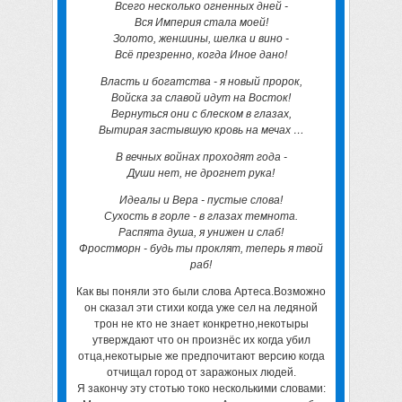
Всего несколько огненных дней -
Вся Империя стала моей!
Золото, женшины, шелка и вино -
Всё презренно, когда Иное дано!
Власть и богатства - я новый пророк,
Войска за славой идут на Восток!
Вернуться они с блеском в глазах,
Вытирая застывшую кровь на мечах …
В вечных войнах проходят года -
Души нет, не дрогнет рука!
Идеалы и Вера - пустые слова!
Сухость в горле - в глазах темнота.
Распята душа, я унижен и слаб!
Фростморн - будь ты проклят, теперь я твой
раб!
Как вы поняли это были слова Артеса.Возможно
он сказал эти стихи когда уже сел на ледяной
трон не кто не знает конкретно,некотыры
утверждают что он произнёс их когда убил
отца,некотырые же предпочитают версию когда
отчищал город от заражоных людей.
Я закончу эту стотью токо несколькими словами: