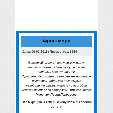
Фростморн
Дата: 06-02-2011 / Просмотров: 6254
Я пожалуй начну с того что меч был не
простой он мог забирать души людей
которые были убиты им.
Фростмор был одним из великих мечей многие
пытались найти его некотырые
находили,некотыры теряли но лиш один
человек не смог его потерять и имя его Артес
Менетил Принц Лордерона.
Это в крациях а теперь я хочу что б вы прочли
вот это: