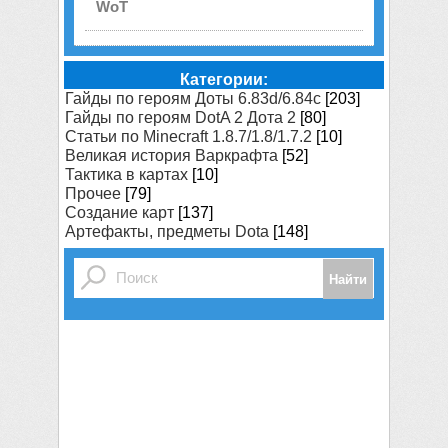
WoT
Категории:
Гайды по героям Доты 6.83d/6.84c
[203]
Гайды по героям DotA 2 Дота 2
[80]
Статьи по Minecraft 1.8.7/1.8/1.7.2
[10]
Великая история Варкрафта
[52]
Тактика в картах
[10]
Прочее
[79]
Создание карт
[137]
Артефакты, предметы Dota
[148]