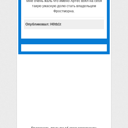
Мне очень жаль что имено Артес взял на себя
такую ужасную долю стать владельцем
Фростморна.
Опубликовал: H0tb1t