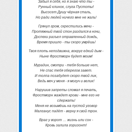
Забыл я себя, но я знаю что ты -
Рунный клинок, слуга Пустоты!
Высосет Душу чёрная сталь,
Но ради людей ничего мне не жаль!
Грянул гром, скрестились мечи -
Протяжный твой стон раздался в ночи,
Доспехи разъел отравленный дождь,
Время пришло - ты скоро умрёшь!
Твоя плоть неподвижна, вокруг едкий дым -
Ныне Фростморн будет моим!
Мурадин, смотри - тебя больше нет,
Не спас тебя оберегов завет.
И толпа позабудет скоро твой лик,
Ведь меч у меня - я могуч и велик!
Нарушив запреты сломал я печать,
Фростморн жаждет крови - мне его не
сдержать!
Меня не возьмёшь на пустой уговор
Малганус падёт - верну я свой трон.
Враг у ворот … жизнь или сон -
Кровь залила горизонт!