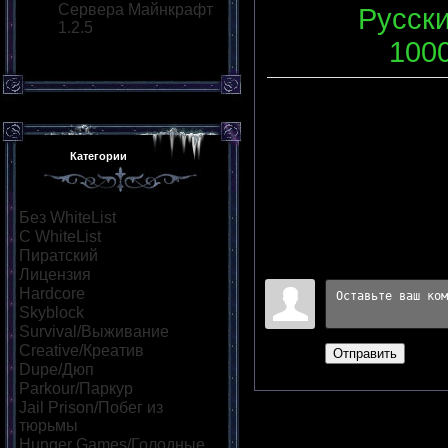
Сервера Майнкрафт
Язык
:
Русск
1.2.5
Слотов
:
100
Описание
:
Категории
Мы ждем теб
Переходов
:
0
|
Рейтинг
:
Без WhiteList
[615]
Всего комментариев
:
0
С WhiteList
[33]
Пиратский
[366]
Войдите:
Лицензия
[46]
Hardcore
[39]
Skyblock
[42]
Survival/Выживание
[242]
Creative/Креатив
[53]
Отправить
Dupe/Дюп
[53]
Parkour/Паркур
[123]
Jail Prison/Побег из
тюрьмы
[44]
Hunger Games/Голодные