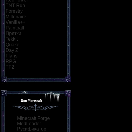
TNT Run
[43]
Forestry
[15]
Millenaire
[14]
Vanilla++
[18]
Paintball
[29]
Прятки
[38]
Tekkit
[15]
Quake
[21]
Day Z
[24]
Flans
[15]
RPG
[30]
TF2
[12]
Для Minecraft
Minecraft Forge
ModLoader
Русификатор