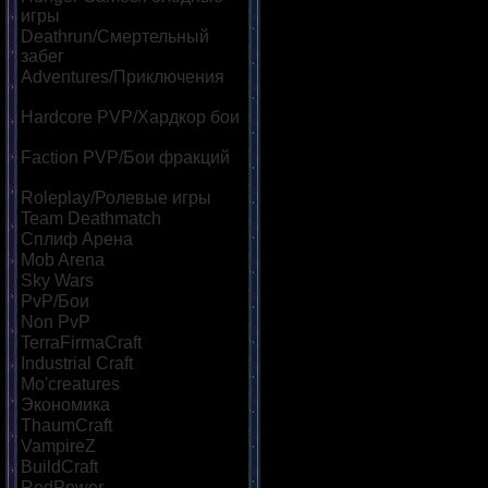
игры
[121]
Deathrun/Смертельный
забег
[25]
Adventures/Приключения
[58]
Hardcore PVP/Хардкор бои
[66]
Faction PVP/Бои фракций
[48]
Roleplay/Ролевые игры
[35]
Team Deathmatch
[29]
Сплиф Арена
[91]
Mob Arena
[113]
Sky Wars
[38]
PvP/Бои
[135]
Non PvP
[27]
TerraFirmaCraft
[16]
Industrial Craft
[19]
Mo'creatures
[15]
Экономика
[85]
ThaumCraft
[16]
VampireZ
[23]
BuildCraft
[18]
RedPower
[16]