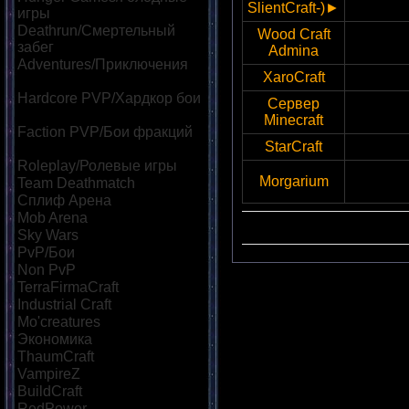
SlientCraft-)►
игры
[121]
Deathrun/Смертельный
Wood Craft
46.174
забег
[25]
Admina
Adventures/Приключения
XaroCraft
game3.fl
[58]
Hardcore PVP/Хардкор бои
Сервер
46.174
[66]
Minecraft
Faction PVP/Бои фракций
StarCraft
37.187.
[48]
Roleplay/Ролевые игры
[35]
Morgarium
37.187
Team Deathmatch
[29]
Сплиф Арена
[91]
Mob Arena
[113]
Сортир
Sky Wars
[38]
PvP/Бои
[135]
Non PvP
[27]
TerraFirmaCraft
[16]
Industrial Craft
[19]
Mo'creatures
[15]
Экономика
[85]
ThaumCraft
[16]
VampireZ
[23]
BuildCraft
[18]
RedPower
[16]