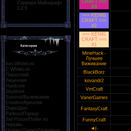
CRAFT ===
37.187
Сервера Майнкрафт
#3
1.2.5
=== KENIG
CRAFT ===
37.187
#2
=== KENIG
CRAFT ===
37.187
#1
Категории
MineHack -
Лучшее
95.31.
Без WhiteList
[615]
Виживание
С WhiteList
[33]
BlackBorz
46.105.
Пиратский
[366]
Лицензия
[46]
kovandr2
192.99.
Hardcore
[39]
VmCraft
5.35.1
Skyblock
[42]
Survival/Выживание
[242]
VanerGames
37.187
Creative/Креатив
[53]
Dupe/Дюп
[53]
FantasyCraft
91.231.
Parkour/Паркур
[123]
Jail Prison/Побег из
FunnyCraft
178.32.
тюрьмы
[44]
◄(-
Hunger Games/Голодные
37.59.