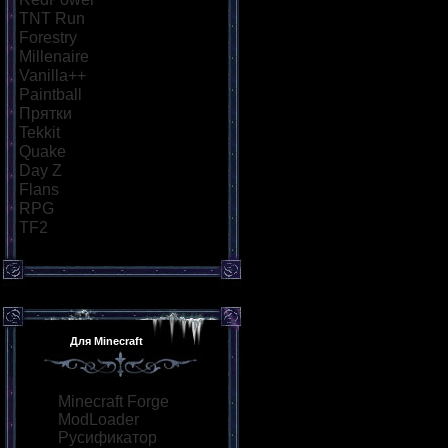
TNT Run
[43]
Forestry
[15]
Millenaire
[14]
Vanilla++
[18]
Paintball
[29]
Прятки
[38]
Tekkit
[15]
Quake
[21]
Day Z
[24]
Flans
[15]
RPG
[30]
TF2
[12]
Для Minecraft
Minecraft Forge
ModLoader
Русификатор