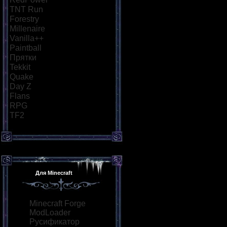
TNT Run
[43]
Forestry
[15]
Millenaire
[14]
Vanilla++
[18]
Paintball
[29]
Прятки
[38]
Tekkit
[15]
Quake
[21]
Day Z
[24]
Flans
[15]
RPG
[30]
TF2
[12]
Для Minecraft
Minecraft Forge
ModLoader
Русификатор