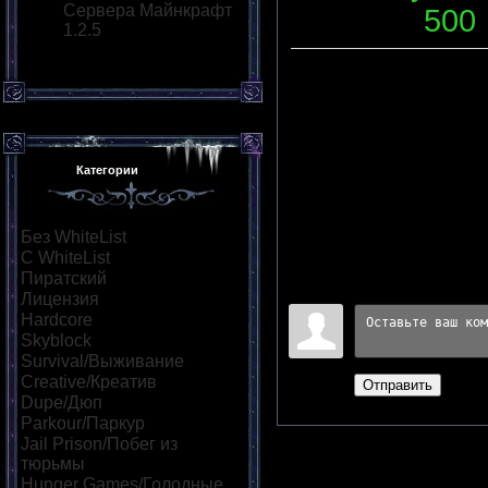
Сервера Майнкрафт
Слотов
:
500
1.2.5
Описание
:
Без WhiteList
Категории
заходи!
Переходов
:
0
|
Рейтинг
:
Без WhiteList
[615]
Всего комментариев
:
0
С WhiteList
[33]
Пиратский
[366]
Войдите:
Лицензия
[46]
Hardcore
[39]
Skyblock
[42]
Survival/Выживание
[242]
Creative/Креатив
[53]
Отправить
Dupe/Дюп
[53]
Parkour/Паркур
[123]
Jail Prison/Побег из
тюрьмы
[44]
Hunger Games/Голодные