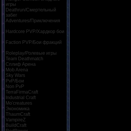
игры
[121]
Deathrun/Смертельный
забег
[25]
Adventures/Приключения
[58]
Hardcore PVP/Хардкор бои
[66]
Faction PVP/Бои фракций
[48]
Roleplay/Ролевые игры
[35]
Team Deathmatch
[29]
Сплиф Арена
[91]
Mob Arena
[113]
Sky Wars
[38]
PvP/Бои
[135]
Non PvP
[27]
TerraFirmaCraft
[16]
Industrial Craft
[19]
Mo'creatures
[15]
Экономика
[85]
ThaumCraft
[16]
VampireZ
[23]
BuildCraft
[18]
RedPower
[16]