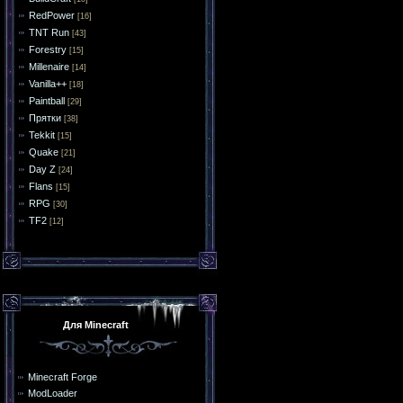
RedPower
[16]
TNT Run
[43]
Forestry
[15]
Millenaire
[14]
Vanilla++
[18]
Paintball
[29]
Прятки
[38]
Tekkit
[15]
Quake
[21]
Day Z
[24]
Flans
[15]
RPG
[30]
TF2
[12]
Для Minecraft
Minecraft Forge
ModLoader