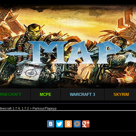
MINECRAFT
MCPE
WARCRAFT 3
SKYRIM
inecraft 1.7.4, 1.7.2
»
Parkour/Паркур