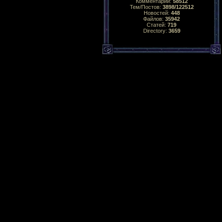
Комментарий:
58512
Тем/Постов:
3898/122512
Новостей:
448
Файлов:
35942
Статей:
719
Directory:
3659