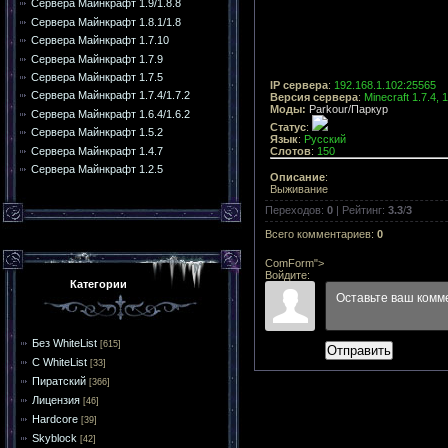
Сервера Майнкрафт 1.9/1.8.8
Сервера Майнкрафт 1.8.1/1.8
Сервера Майнкрафт 1.7.10
Сервера Майнкрафт 1.7.9
Сервера Майнкрафт 1.7.5
IP сервера
:
192.168.1.102:25565
Сервера Майнкрафт 1.7.4/1.7.2
Версия сервера
:
Minecraft 1.7.4, 1
Моды:
Parkour/Паркур
Сервера Майнкрафт 1.6.4/1.6.2
Статус
:
Сервера Майнкрафт 1.5.2
Язык
:
Русский
Сервера Майнкрафт 1.4.7
Слотов
:
150
Сервера Майнкрафт 1.2.5
Описание
:
Выживание
Переходов
:
0
|
Рейтинг
:
3.3
/
3
Всего комментариев
:
0
ComForm">
Войдите:
Категории
Без WhiteList
[615]
Отправить
С WhiteList
[33]
Пиратский
[366]
Лицензия
[46]
Hardcore
[39]
Skyblock
[42]