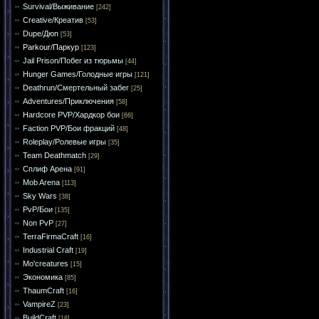
Survival/Выживание
[242]
Creative/Креатив
[53]
Dupe/Дюп
[53]
Parkour/Паркур
[123]
Jail Prison/Побег из тюрьмы
[44]
Hunger Games/Голодные игры
[121]
Deathrun/Смертельный забег
[25]
Adventures/Приключения
[58]
Hardcore PVP/Хардкор бои
[66]
Faction PVP/Бои фракций
[48]
Roleplay/Ролевые игры
[35]
Team Deathmatch
[29]
Сплиф Арена
[91]
Mob Arena
[113]
Sky Wars
[38]
PvP/Бои
[135]
Non PvP
[27]
TerraFirmaCraft
[16]
Industrial Craft
[19]
Mo'creatures
[15]
Экономика
[85]
ThaumCraft
[16]
VampireZ
[23]
BuildCraft
[18]