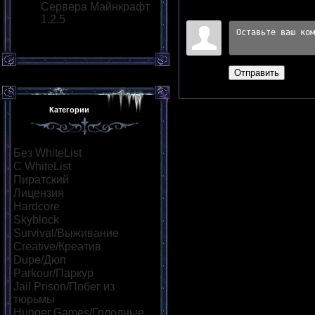
Сервера Майнкрафт
Войдите:
1.2.5
Отправить
Категории
Без WhiteList
[148]
С WhiteList
[8]
Пиратский
[75]
Лицензия
[13]
Hardcore
[9]
Skyblock
[13]
Survival/Выживание
[40]
Creative/Креатив
[14]
Dupe/Дюп
[10]
Parkour/Паркур
[19]
Jail Prison/Побег из
тюрьмы
[11]
Hunger Games/Голодные