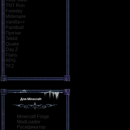
TNT Run
[10]
Forestry
[6]
Millenaire
[5]
Vanilla++
[6]
Paintball
[11]
Прятки
[8]
Tekkit
[5]
Quake
[6]
Day Z
[7]
Flans
[5]
RPG
[8]
TF2
[5]
Для Minecraft
Minecraft Forge
ModLoader
Русификатор