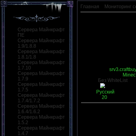
Главная
»
Мониторинг с
ElectroCraft
Сервера Майнкрафт
ПЕ
Сервера Майнкрафт
1.9/1.8.8
Сервера Майнкрафт
1.8.1/1.8
Сервера Майнкрафт
1.7.10
IP сервера
:
srv3.craftbu
Сервера Майнкрафт
Версия сервера
:
Minecr
1.7.9
Моды:
Без WhiteList
Сервера Майнкрафт
Статус
:
1.7.5
Язык
:
Русский
Сервера Майнкрафт
Слотов
:
20
1.7.4/1.7.2
Сервера Майнкрафт
1.6.4/1.6.2
Описание
:
Сервера Майнкрафт
Переходов
:
0
|
Рейтинг
:
1.5.2
Всего комментариев
:
0
Сервера Майнкрафт
1.4.7