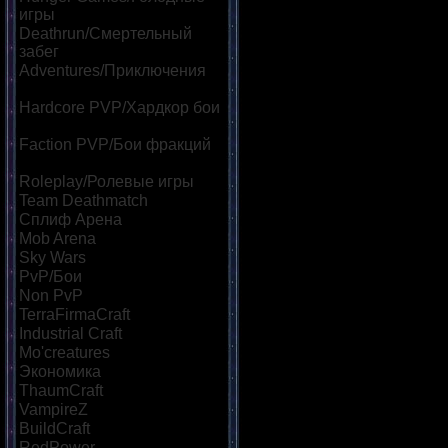
игры
[17]
Deathrun/Смертельный
забег
[7]
Adventures/Приключения
[10]
Hardcore PVP/Хардкор бои
[11]
Faction PVP/Бои фракций
[10]
Roleplay/Ролевые игры
[12]
Team Deathmatch
[8]
Сплиф Арена
[17]
Mob Arena
[16]
Sky Wars
[10]
PvP/Бои
[22]
Non PvP
[7]
TerraFirmaCraft
[6]
Industrial Craft
[6]
Mo'creatures
[5]
Экономика
[17]
ThaumCraft
[5]
VampireZ
[5]
BuildCraft
[5]
RedPower
[6]