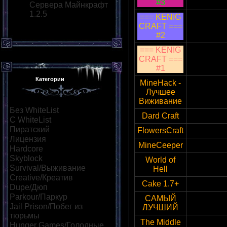
#3
Сервера Майнкрафт
1.2.5
=== KENIG
CRAFT ===
37.187
#2
=== KENIG
CRAFT ===
37.187
#1
Категории
MineHack -
Лучшее
95.31
Виживание
Без WhiteList
[148]
Dard Craft
151.80.
С WhiteList
[8]
Пиратский
[75]
FlowersCraft
37.187.
Лицензия
[13]
MineCeeper
wrcr
Hardcore
[9]
Skyblock
[13]
World of
46.105
Survival/Выживание
[40]
Hell
Creative/Креатив
[14]
Cake 1.7+
80.64
Dupe/Дюп
[10]
Parkour/Паркур
[19]
САМЫЙ
80.237
Jail Prison/Побег из
ЛУЧШИЙ
тюрьмы
[11]
The Middle
Hunger Games/Голодные