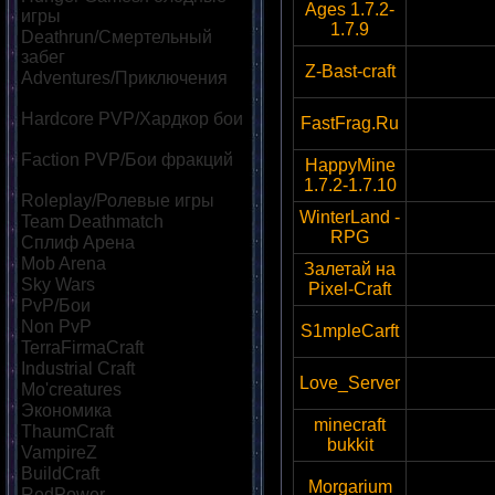
Ages 1.7.2-
http-
игры
[17]
1.7.9
Deathrun/Смертельный
забег
[7]
Z-Bast-craft
95.84.
Adventures/Приключения
[10]
Hardcore PVP/Хардкор бои
FastFrag.Ru
46.174
[11]
Faction PVP/Бои фракций
HappyMine
srv.McHap
[10]
1.7.2-1.7.10
Roleplay/Ролевые игры
[12]
WinterLand -
Team Deathmatch
[8]
144.76
RPG
Сплиф Арена
[17]
Mob Arena
[16]
Залетай на
94.23
Sky Wars
[10]
Pixel-Craft
PvP/Бои
[22]
Non PvP
[7]
S1mpleCarft
37.59
TerraFirmaCraft
[6]
Industrial Craft
[6]
Love_Server
love.me
Mo'creatures
[5]
Экономика
[17]
minecraft
ThaumCraft
[5]
192.16
bukkit
VampireZ
[5]
BuildCraft
[5]
Morgarium
37.187
RedPower
[6]