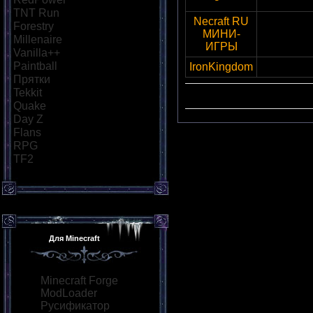
TNT Run
[10]
Necraft RU
Forestry
[6]
МИНИ-
necr
Millenaire
[5]
ИГРЫ
Vanilla++
[6]
Paintball
[11]
IronKingdom
144.76.
Прятки
[8]
Tekkit
[5]
Сорти
Quake
[6]
Day Z
[7]
Flans
[5]
RPG
[8]
TF2
[5]
Для Minecraft
Minecraft Forge
ModLoader
Русификатор