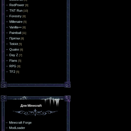
RedPower
[6]
TNT Run
[10]
Forestry
[6]
Millenaire
[5]
Vanilla++
[6]
Paintball
[11]
Прятки
[8]
Tekkit
[5]
Quake
[6]
Day Z
[7]
Flans
[5]
RPG
[8]
TF2
[5]
Для Minecraft
Minecraft Forge
ModLoader