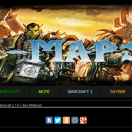
MINECRAFT
MCPE
WARCRAFT 3
SKYRIM
inecraft 1.7.5
»
Без WhiteList