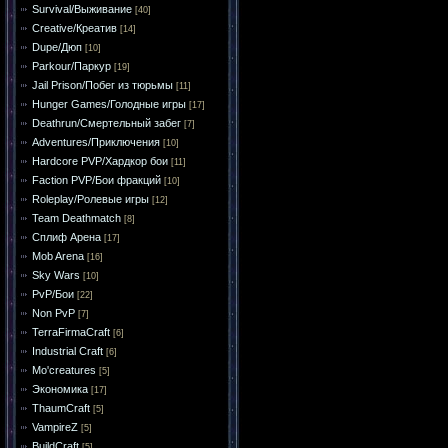
Survival/Выживание
[40]
Creative/Креатив
[14]
Dupe/Дюп
[10]
Parkour/Паркур
[19]
Jail Prison/Побег из тюрьмы
[11]
Hunger Games/Голодные игры
[17]
Deathrun/Смертельный забег
[7]
Adventures/Приключения
[10]
Hardcore PVP/Хардкор бои
[11]
Faction PVP/Бои фракций
[10]
Roleplay/Ролевые игры
[12]
Team Deathmatch
[8]
Сплиф Арена
[17]
Mob Arena
[16]
Sky Wars
[10]
PvP/Бои
[22]
Non PvP
[7]
TerraFirmaCraft
[6]
Industrial Craft
[6]
Mo'creatures
[5]
Экономика
[17]
ThaumCraft
[5]
VampireZ
[5]
BuildCraft
[5]