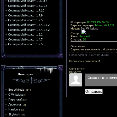
Сервера Майнкрафт 1.9/1.8.8
Сервера Майнкрафт 1.8.1/1.8
Сервера Майнкрафт 1.7.10
Сервера Майнкрафт 1.7.9
Сервера Майнкрафт 1.7.5
IP сервера
:
83.219.137.37:39
Сервера Майнкрафт 1.7.4/1.7.2
Версия сервера
:
Minecraft 1.7.5
Моды:
Без WhiteList
Сервера Майнкрафт 1.6.4/1.6.2
Статус
:
Сервера Майнкрафт 1.5.2
Язык
:
Русский
Сервера Майнкрафт 1.4.7
Слотов
:
60
Сервера Майнкрафт 1.2.5
Описание
:
Сервер на выживание с большим к
Переходов
:
0
|
Рейтинг
:
3.6
/
85
Всего комментариев
:
0
ComForm">
Войдите:
Категории
Без WhiteList
[148]
Отправить
С WhiteList
[8]
Пиратский
[75]
Лицензия
[13]
Hardcore
[9]
Skyblock
[13]