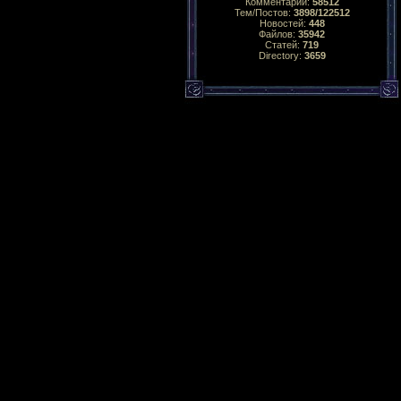
Комментарий:
58512
Тем/Постов:
3898/122512
Новостей:
448
Файлов:
35942
Статей:
719
Directory:
3659