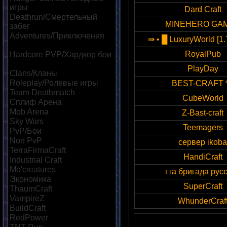
игры
[28]
Dard Craft
Deathrun/Смертельный
MINEHERO GA
забег
[12]
Adventures/Приключения
⇛ • █ LuxuryWorld [1.7
[13]
RoyalPub
Hardcore PVP/Хардкор бои
[15]
PlayDay
Clans/Кланы
[23]
Roleplay/Ролевые игры
[17]
BEST-CRAFT 
Team Deathmatch
[15]
CubeWorld
Сплиф Арена
[23]
Mob Arena
[27]
Z-Bast-craft
Sky Wars
[14]
Teemagers
PvP/Бои
[36]
Non PvP
[10]
сервер ikoba
TerraFirmaCraft
[8]
HandiCraft
Industrial Craft
[8]
Mo'creatures
[9]
гта бригада рус
Экономика
[21]
SuperCraft
ThaumCraft
[8]
VampireZ
[8]
WhunderCraf
BuildCraft
[8]
RedPower
[8]