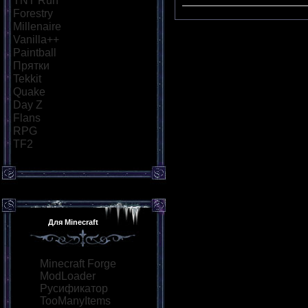
TNT Run
[15]
Forestry
[8]
Millenaire
[8]
Vanilla++
[9]
Paintball
[10]
Прятки
[13]
Tekkit
[8]
Quake
[9]
Day Z
[8]
Flans
[8]
RPG
[12]
TF2
[8]
Для Minecraft
Minecraft Forge
ModLoader
Русификатор
TooManyItems