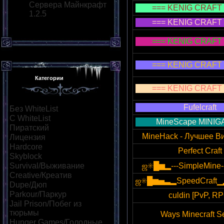
Сервера Майнкрафт
=== KENIG CRAFT 
1.2.5
=== KENIG CRAFT 
=== KENIG CRAFT 
=== KENIG CRAFT 
Категории
=== KENIG CRAFT 
Fufelcraft
Без WhiteList
[54]
С WhiteList
[10]
MineScape MINI
Пиратский
[48]
MineHack - Лучшее В
Лицензия
[14]
Hardcore
[15]
Perfect Craft
Skyblock
[14]
Survival/Выживание
[42]
ஜ✳█▆▂---SimpleMine
Creative/Креатив
[16]
ஜ✳█▆▅▃▂SpeedCraft
Dupe/Дюп
[20]
Parkour/Паркур
[30]
culdin [PvP, R
Jail Prison/Побег из
тюрьмы
[16]
Ways Minecraft S
Hunger Games/Голодные