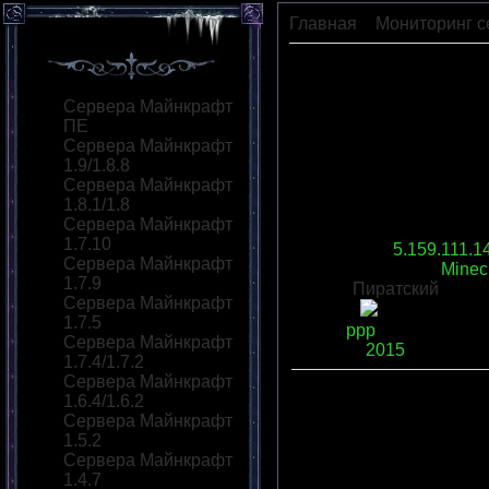
Главная
»
Мониторинг с
Max.Gmine.craft
Сервера Майнкрафт
ПЕ
Сервера Майнкрафт
1.9/1.8.8
Сервера Майнкрафт
1.8.1/1.8
Сервера Майнкрафт
1.7.10
IP сервера
:
5.159.111.1
Сервера Майнкрафт
Версия сервера
:
Minecr
1.7.9
Моды:
Пиратский
Сервера Майнкрафт
Статус
:
1.7.5
Язык
:
ррр
Сервера Майнкрафт
Слотов
:
2015
1.7.4/1.7.2
Сервера Майнкрафт
1.6.4/1.6.2
Описание
:
Сервера Майнкрафт
хорошие админы
1.5.2
Переходов
:
0
|
Рейтинг
:
Сервера Майнкрафт
Всего комментариев
:
0
1.4.7