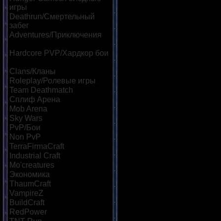
игры
[28]
Deathrun/Смертельный
забег
[12]
Adventures/Приключения
[13]
Hardcore PVP/Хардкор бои
[15]
Clans/Кланы
[23]
Roleplay/Ролевые игры
[17]
Team Deathmatch
[15]
Сплиф Арена
[23]
Mob Arena
[27]
Sky Wars
[14]
PvP/Бои
[36]
Non PvP
[10]
TerraFirmaCraft
[8]
Industrial Craft
[8]
Mo'creatures
[9]
Экономика
[21]
ThaumCraft
[8]
VampireZ
[8]
BuildCraft
[8]
RedPower
[8]