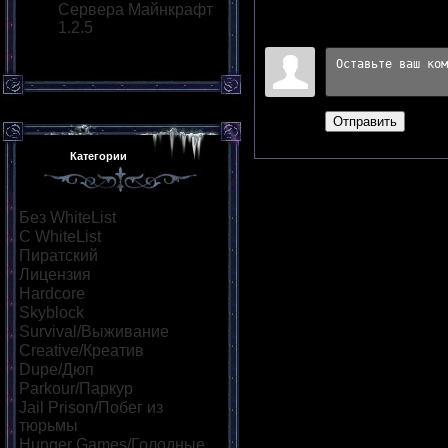
Сервера Майнкрафт
1.2.5
Войдите:
Отправить
Категории
Без WhiteList
[54]
С WhiteList
[10]
Пиратский
[48]
Лицензия
[14]
Hardcore
[15]
Skyblock
[14]
Survival/Выживание
[42]
Creative/Креатив
[16]
Dupe/Дюп
[20]
Parkour/Паркур
[30]
Jail Prison/Побег из
тюрьмы
[16]
Hunger Games/Голодные