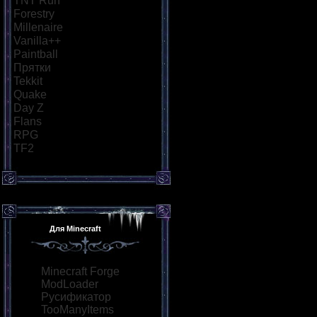
TNT Run
[15]
Forestry
[8]
Millenaire
[8]
Vanilla++
[9]
Paintball
[10]
Прятки
[13]
Tekkit
[8]
Quake
[9]
Day Z
[8]
Flans
[8]
RPG
[12]
TF2
[8]
Для Minecraft
Minecraft Forge
ModLoader
Русификатор
TooManyItems