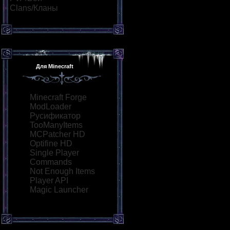
Clans/Кланы
[3]
Для Minecraft
Minecraft Forge
ModLoader
Русификатор
TooManyItems
MCPatcher HD
Optifine HD
Single Player
Commands
Not Enough Items
Player API
Magic Launcher