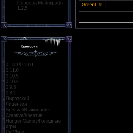
Сервера Майнкрафт
GreenLife
glmc.su:2
1.2.5
Сортировать 
Категории
0.13.1/0.13.0
[1]
0.11.0
[3]
0.10.5
[4]
0.10.4
[25]
0.9.5
[28]
0.8.1
[25]
Пиратский
[2]
Лицензия
[4]
Survival/Выживание
[5]
Creative/Креатив
[1]
Hunger Games/Голодные
игры
[2]
PvP/Бои
[4]