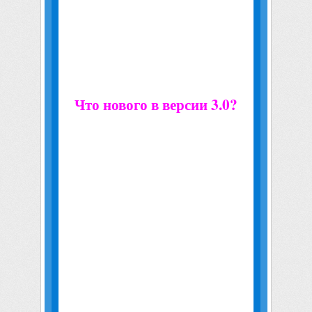
реплик.
- Новая раса Отрекшихся, фракции нежити,
более полагающихся на хитрость и научное
превосходство, чем на грубую силу.
- Озвучка ключевых диалогов,
перекочевавших прямо из WoW.
Что нового в версии 3.0?
- Озвучка теперь на русском языке.
- Сюжет значительнее приближен к
событиям World of Warcraft.
- Новая глава: «Сделка с дьяволом».
- Были переработаны с нуля многие главы,
остальные — дополнены новым контентом.
- Добавлены анимационные ролики (в
качестве альтернативы — их версии на
движке игры).
- Более качественный перевод.
- Обновлена и дополнена графическая часть
(модели боевых единиц, визуальные
эффекты).
- Появился изменяемый уровень сложности.
- Несколько изменены все расы, баланс сил.