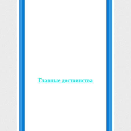
Ветрокрылая начала подготовку к войне с
самым грозным и ненавистным противником
— Королем-личом. Но неожиданно в ее дела
вмешалась новая сила — Алый орден, что
явился объединением религиозных
фанатиков, поклявшихся уничтожить всю
нежить в Азероте.
Вечные страдания, утраты и ужасы нежизни
подорвали доверие Отрекшихся к живым.
Они хотят сами избирать свою судьбу.
Однако подстерегающие всюду враги
заставили Сильвану сомневаться в том, что
Отрекшиеся выживут в одиночку.
Главные достоинства
- Кампания в классическом и выверенном
стиле Blizzard.
- 12 глав, 9 интерлюдий и 4 видеоролика.
- История, основанная на событиях World of
Warcraft: Wrath of the Lich King — завершение
сюжета The Frozen Throne.
- Множество нестандартных материалов:
новые текстуры, модели, музыка и наборы