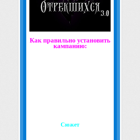
Как правильно установить
кампанию:
1. Файлы из папки «Видеоролики»
поместите в папку «Movies» в вашей папке
Warcraft 3.
2а. — Если у вас патч 1.28 или выше: файл
«CotF 3.0 Rus.w3n» поместите в «Мои
документы/Warcraft III/Campaigns».
2б. — Если у вас патч ниже 1.28: файл «CotF
3.0 Rus.w3n» поместите в папку
«Campaigns» в вашей папке Warcraft 3.
3. Вуаля! Кампания установлена!
Сюжет
Захватив власть в Лордероне, Сильвана